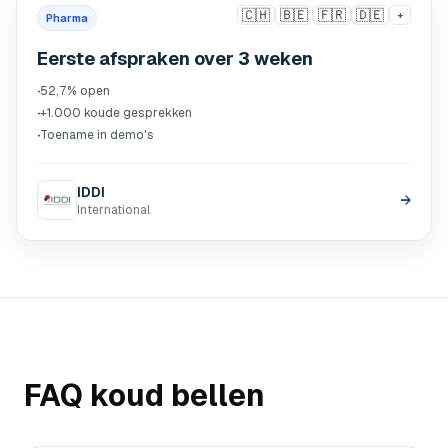
🇨🇭
🇧🇪
🇫🇷
🇩🇪
+
Pharma
Eerste afspraken over 3 weken
·
52,7% open
·
+1.000 koude gesprekken
·
Toename in demo's
IDDI
→
International
FAQ koud bellen