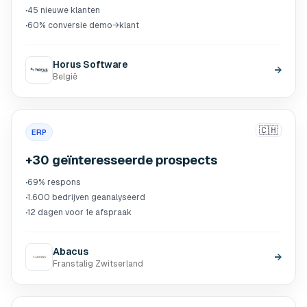
·
45 nieuwe klanten
·
60% conversie demo→klant
Horus Software
→
België
🇨🇭
ERP
+30 geïnteresseerde prospects
·
69% respons
·
1.600 bedrijven geanalyseerd
·
12 dagen voor 1e afspraak
Abacus
→
Franstalig Zwitserland