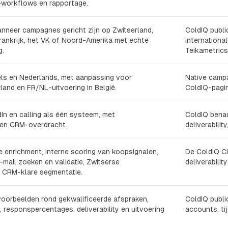
-workflows en rapportage.
nneer campagnes gericht zijn op Zwitserland,
ColdIQ publ
rankrijk, het VK of Noord-Amerika met echte
internationa
g.
Teikametrics
gels en Nederlands, met aanpassing voor
Native campa
rland en FR/NL-uitvoering in België.
ColdIQ-pagin
dIn en calling als één systeem, met
ColdIQ benad
e en CRM-overdracht.
deliverabilit
e enrichment, interne scoring van koopsignalen,
De ColdIQ Cl
-mail zoeken en validatie, Zwitserse
deliverabili
n CRM-klare segmentatie.
kvoorbeelden rond gekwalificeerde afspraken,
ColdIQ publi
responspercentages, deliverability en uitvoering
accounts, ti