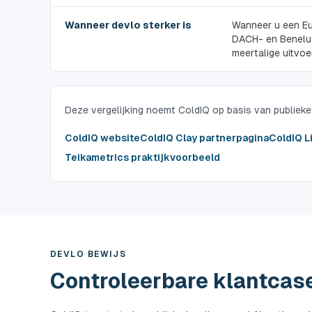
Wanneer devlo sterker is
Wanneer u een Eu
DACH- en Benelu
meertalige uitvoe
Deze vergelijking noemt ColdIQ op basis van publieke 
ColdIQ website
ColdIQ Clay partnerpagina
ColdIQ L
Teikametrics praktijkvoorbeeld
DEVLO BEWIJS
Controleerbare klantcas