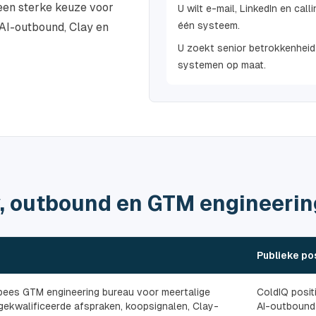
 een sterke keuze voor
U wilt e-mail, LinkedIn en calli
één systeem.
 AI-outbound, Clay en
U zoekt senior betrokkenheid
systemen op maat.
y, outbound en GTM engineerin
Publieke po
pees GTM engineering bureau voor meertalige
ColdIQ posit
gekwalificeerde afspraken, koopsignalen, Clay-
AI-outbound