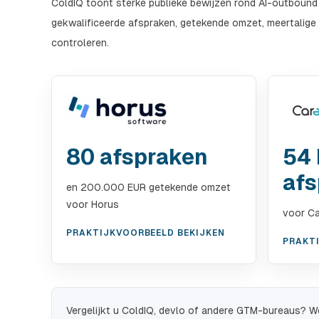
ColdIQ toont sterke publieke bewijzen rond AI-outbound e
gekwalificeerde afspraken, getekende omzet, meertalige
controleren.
80 afspraken
54
afs
en 200.000 EUR getekende omzet
voor Horus
voor Ca
PRAKTIJKVOORBEELD BEKIJKEN
PRAKT
Vergelijkt u ColdIQ, devlo of andere GTM-bureaus? W