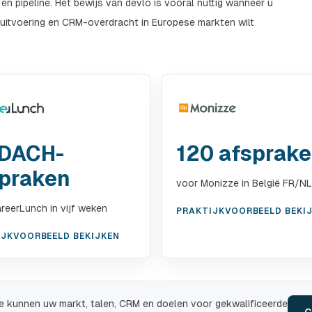
n pipeline. Het bewijs van devlo is vooral nuttig wanneer u
 uitvoering en CRM-overdracht in Europese markten wilt
 DACH-
120 afsprak
praken
voor Monizze in België FR/NL
reerLunch in vijf weken
PRAKTIJKVOORBEELD BEKI
IJKVOORBEELD BEKIJKEN
e kunnen uw markt, talen, CRM en doelen voor gekwalificeerde