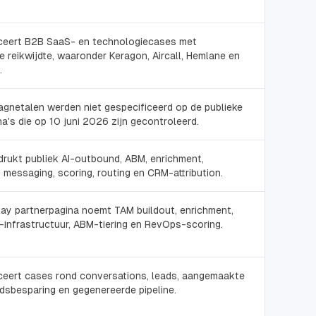
iceert B2B SaaS- en technologiecases met
le reikwijdte, waaronder Keragon, Aircall, Hemlane en
.
gnetalen werden niet gespecificeerd op de publieke
a's die op 10 juni 2026 zijn gecontroleerd.
rukt publiek AI-outbound, ABM, enrichment,
y, messaging, scoring, routing en CRM-attribution.
ay partnerpagina noemt TAM buildout, enrichment,
ty-infrastructuur, ABM-tiering en RevOps-scoring.
ceert cases rond conversations, leads, aangemaakte
jdsbesparing en gegenereerde pipeline.