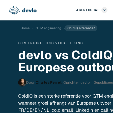
Naar de inhoud springen
AGENTSCHAP
Home
›
GTM engineering
›
ColdIQ alternatief
GTM ENGINEERING VERGELIJKING
devlo vs ColdIQ
Europese outb
Door
Charles Perret
,
Oprichter, devlo
Gepublicee
ColdIQ is een sterke referentie voor GTM eng
wanneer groei afhangt van Europese uitvoeri
FR/DE/EN/NL, cold email, LinkedIn en callin