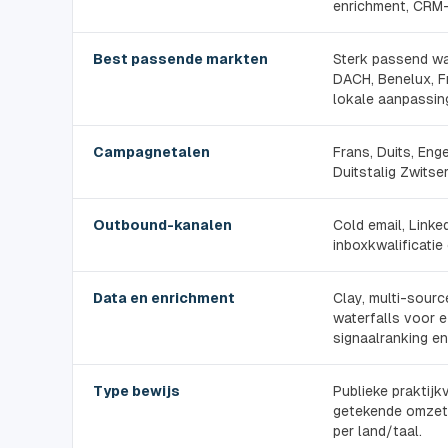
enrichment, CRM
Best passende markten
Sterk passend wa
DACH, Benelux, F
lokale aanpassin
Campagnetalen
Frans, Duits, En
Duitstalig Zwitse
Outbound-kanalen
Cold email, Linke
inboxkwalificati
Data en enrichment
Clay, multi-sourc
waterfalls voor e
signaalranking e
Type bewijs
Publieke praktij
getekende omzet, 
per land/taal.