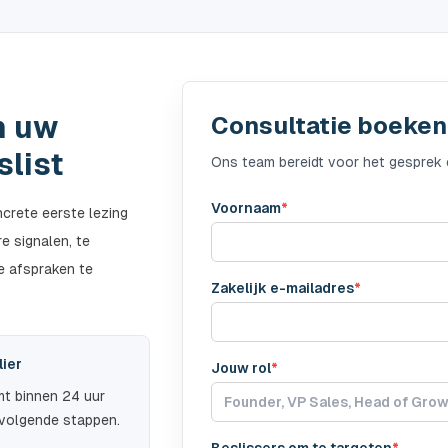
n uw
Consultatie boeken
slist
Ons team bereidt voor het gesprek e
Voornaam
*
ncrete eerste lezing
e signalen, te
e afspraken te
Zakelijk e-mailadres
*
lier
Jouw rol
*
t binnen 24 uur
 volgende stappen.