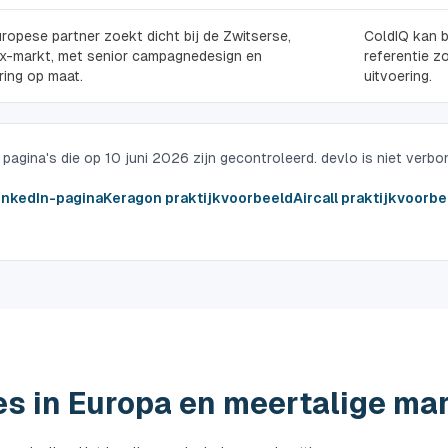
ropese partner zoekt dicht bij de Zwitserse,
ColdIQ kan b
x-markt, met senior campagnedesign en
referentie z
ring op maat.
uitvoering.
pagina's die op 10 juni 2026 zijn gecontroleerd. devlo is niet verb
inkedIn-pagina
Keragon praktijkvoorbeeld
Aircall praktijkvoorbe
es in Europa en meertalige ma