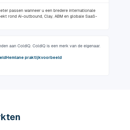
eter passen wanneer u een bredere internationale
oekt rond AI-outbound, Clay, ABM en globale SaaS-
onden aan ColdIQ. ColdIQ is een merk van de eigenaar.
eld
Hemlane praktijkvoorbeeld
rkten