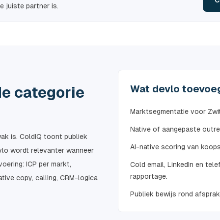
C
juiste partner is.
Wat devlo toevoe
de categorie
Marktsegmentatie voor Zwit
Native of aangepaste outrea
ak is. ColdIQ toont publiek
AI-native scoring van koop
vlo wordt relevanter wanneer
oering: ICP per markt,
Cold email, LinkedIn en tel
rapportage.
tive copy, calling, CRM-logica
Publiek bewijs rond afsprak