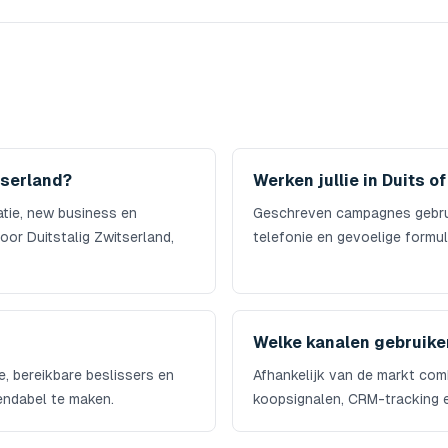
tserland?
Werken jullie in Duits o
atie, new business en
Geschreven campagnes gebruik
or Duitstalig Zwitserland,
telefonie en gevoelige formu
Welke kanalen gebruiken
e, bereikbare beslissers en
Afhankelijk van de markt comb
endabel te maken.
koopsignalen, CRM-tracking e