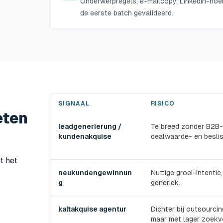
Onderwerpregels, e-mailcopy, LinkedIn-hoek
de eerste batch gevalideerd.
SIGNAAL
RISICO
eten
leadgenerierung /
Te breed zonder B2B-
kundenakquise
dealwaarde- en besliss
t het
neukundengewinnun
Nuttige groei-intentie
g
generiek.
kaltakquise agentur
Dichter bij outsourcin
maar met lager zoekv