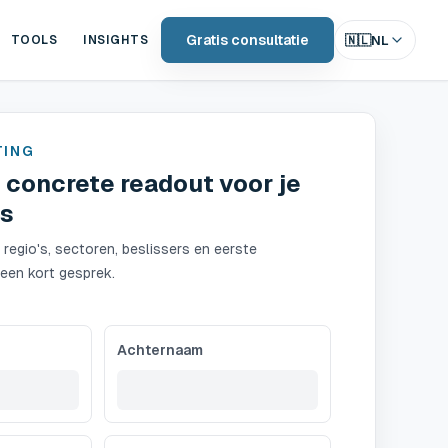
Gratis consultatie
🇳🇱
NL
TOOLS
INSIGHTS
TING
concrete readout voor je
ts
 regio's, sectoren, beslissers en eerste
een kort gesprek.
Achternaam