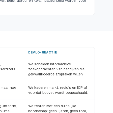
en, belstructuur en kwalificatiecriteria worden voor
DEVLO-REACTIE
,
We scheiden informatieve
erfilters.
zoekopdrachten van bedrijven die
gekwalificeerde afspraken willen.
, maar nog
We kaderen markt, regio's en ICP af
voordat budget wordt opgeschaald.
g-intentie,
We testen met een duidelijke
olume.
boodschap: geen lijsten, geen tool,