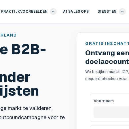
PRAKTIJKVOORBEELDEN
AI SALES OPS
DIENSTEN
ERLAND
GRATIS INSCHAT
e B2B-
Ontvang een 
doelaccoun
onder
We bekijken markt, ICP,
sequentiehoeken voor 
ijsten
Voornaam
ge markt te valideren,
e outboundcampagne voor te