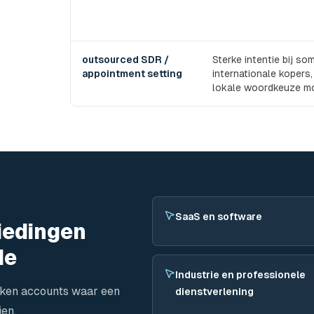
outsourced SDR /
Sterke intentie bij so
appointment setting
internationale kopers
lokale woordkeuze mo
SaaS en software
iedingen
de
Industrie en professionele
eken accounts waar een
dienstverlening
jen.