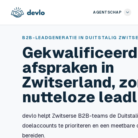
Naar de inhoud springen
AGENTSCHAP
B2B-LEADGENERATIE IN DUITSTALIG ZWITS
Gekwalificeerd
afspraken in
Zwitserland, z
nutteloze leadl
devlo helpt Zwitserse B2B-teams de Duitstali
doelaccounts te prioriteren en een meetbar
bereiden.