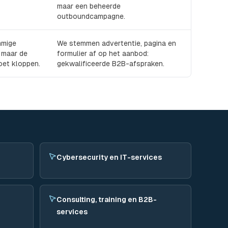
maar een beheerde
outboundcampagne.
mmige
We stemmen advertentie, pagina en
, maar de
formulier af op het aanbod:
et kloppen.
gekwalificeerde B2B-afspraken.
Cybersecurity en IT-services
Consulting, training en B2B-
services