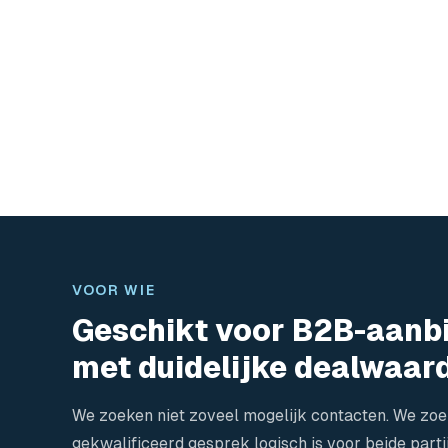
VOOR WIE
Geschikt voor B2B-aanb
met duidelijke dealwaar
We zoeken niet zoveel mogelijk contacten. We zo
gekwalificeerd gesprek logisch is voor beide parti