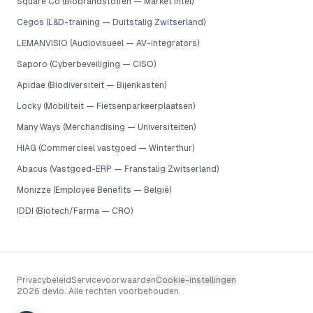
Square Co (Biobrandstoffen — Market Intel)
Cegos (L&D-training — Duitstalig Zwitserland)
LEMANVISIO (Audiovisueel — AV-integrators)
Saporo (Cyberbeveiliging — CISO)
Apidae (Biodiversiteit — Bijenkasten)
Locky (Mobiliteit — Fietsenparkeerplaatsen)
Many Ways (Merchandising — Universiteiten)
HIAG (Commercieel vastgoed — Winterthur)
Abacus (Vastgoed-ERP — Franstalig Zwitserland)
Monizze (Employee Benefits — België)
IDDI (Biotech/Farma — CRO)
Privacybeleid
Servicevoorwaarden
Cookie-instellingen
2026 devlo. Alle rechten voorbehouden.