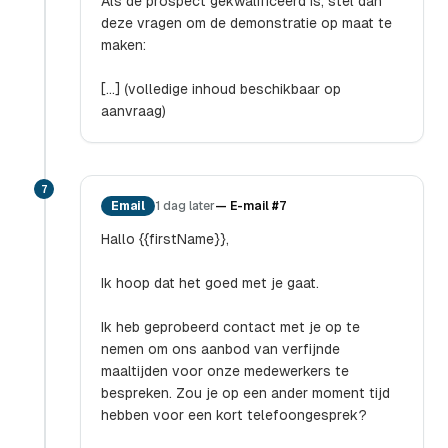
Als de prospect gekwalificeerd is, stel dan
deze vragen om de demonstratie op maat te
maken:
[...] (volledige inhoud beschikbaar op
aanvraag)
7
Email
1 dag later
—
E-mail #7
Hallo {{firstName}},
Ik hoop dat het goed met je gaat.
Ik heb geprobeerd contact met je op te
nemen om ons aanbod van verfijnde
maaltijden voor onze medewerkers te
bespreken. Zou je op een ander moment tijd
hebben voor een kort telefoongesprek?