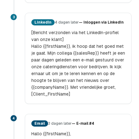
3
LinkedIn
4 dagen later
—
Inloggen via LinkedIn
[Bericht verzonden via het LinkedIn-profiel
van onze klant]
Hallo {{firstName}}, ik hoop dat het goed met
je gaat. Mijn collega {{salesRep}} heeft je een
paar dagen geleden een e-mail gestuurd over
onze cateringdiensten voor bedrijven. Ik kijk
ernaar uit om je te leren kennen en op de
hoogte te blijven van het nieuws over
{{companyName}}. Met vriendelijke groet,
[Client_FirstName]
4
Email
3 dagen later
—
E-mail #4
Hallo {{firstName}},