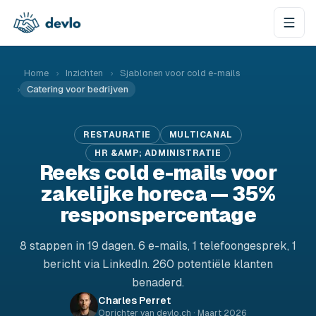
Naar de inhoud springen
Home
›
Inzichten
›
Sjablonen voor cold e-mails
›
Catering voor bedrijven
RESTAURATIE
MULTICANAL
HR &AMP; ADMINISTRATIE
Reeks cold e-mails voor
zakelijke horeca — 35%
responspercentage
8 stappen in 19 dagen. 6 e-mails, 1 telefoongesprek, 1
bericht via LinkedIn. 260 potentiële klanten
benaderd.
Charles Perret
Oprichter van
devlo.ch
·
Maart 2026