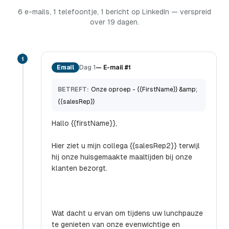
6 e-mails, 1 telefoontje, 1 bericht op LinkedIn — verspreid
over 19 dagen.
1
Email
Dag 1
—
E-mail #1
BETREFT:
Onze oproep - {{FirstName}} &amp;
{{salesRep}}
Hallo {{firstName}},
Hier ziet u mijn collega {{salesRep2}} terwijl
hij onze huisgemaakte maaltijden bij onze
klanten bezorgt.
Wat dacht u ervan om tijdens uw lunchpauze
te genieten van onze evenwichtige en