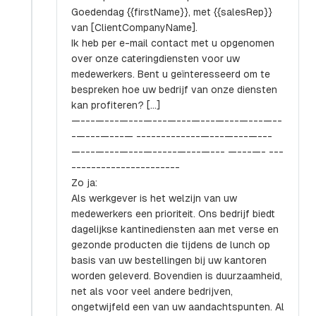
Goedendag {{firstName}}, met {{salesRep}}
van [ClientCompanyName].
Ik heb per e-mail contact met u opgenomen
over onze cateringdiensten voor uw
medewerkers. Bent u geïnteresseerd om te
bespreken hoe uw bedrijf van onze diensten
kan profiteren? [...]
—---—---—---—---—---—---—---—---—--
-—---—---— -------------—---—---—---
—---—---—---—-----—---—--- —---—- ---
----------------------
Zo ja:
Als werkgever is het welzijn van uw
medewerkers een prioriteit. Ons bedrijf biedt
dagelijkse kantinediensten aan met verse en
gezonde producten die tijdens de lunch op
basis van uw bestellingen bij uw kantoren
worden geleverd. Bovendien is duurzaamheid,
net als voor veel andere bedrijven,
ongetwijfeld een van uw aandachtspunten. Al