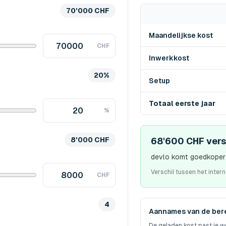
70'000 CHF
Maandelijkse kost
CHF
Inwerkkost
20%
Setup
Totaal eerste jaar
%
8'000 CHF
68'600 CHF versc
devlo komt goedkoper u
Verschil tussen het inter
CHF
4
Aannames van de ber
De geladen kost past je w