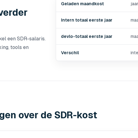
Geladen maandkost
jaa
 verder
Intern totaal eerste jaar
maa
devlo-totaal eerste jaar
maa
kel een SDR-salaris.
king, tools en
Verschil
int
gen over de SDR-kost