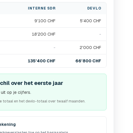
INTERNE SDR
DEVLO
9'100 CHF
5'400 CHF
18'200 CHF
-
-
2'000 CHF
135'400 CHF
66'800 CHF
hil over het eerste jaar
it op je cijfers.
ne totaal en het devlo-totaal over twaalf maanden.
ekening
erkgeverslasten toe op het basissalaris.