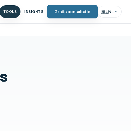
Gratis consultatie
🇳🇱
NL
TOOLS
INSIGHTS
us