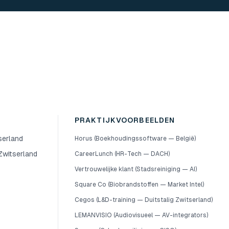
PRAKTIJKVOORBEELDEN
serland
Horus (Boekhoudingssoftware — België)
Zwitserland
CareerLunch (HR-Tech — DACH)
Vertrouwelijke klant (Stadsreiniging — AI)
Square Co (Biobrandstoffen — Market Intel)
Cegos (L&D-training — Duitstalig Zwitserland)
LEMANVISIO (Audiovisueel — AV-integrators)