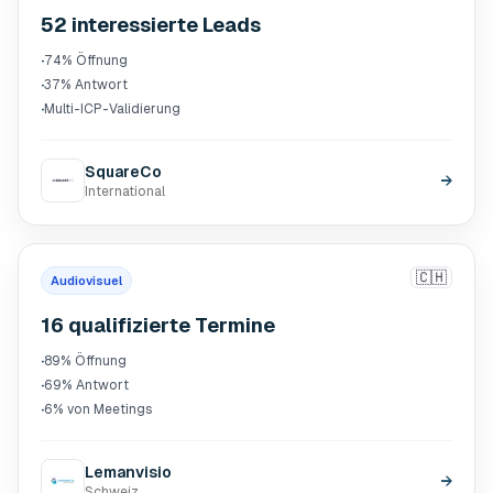
52 interessierte Leads
·
74% Öffnung
·
37% Antwort
·
Multi-ICP-Validierung
SquareCo
→
International
🇨🇭
Audiovisuel
16 qualifizierte Termine
·
89% Öffnung
·
69% Antwort
·
6% von Meetings
Lemanvisio
→
Schweiz