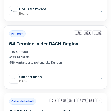
Horus Software
→
Belgien
🇩🇪
🇦🇹
🇨🇭
HR-tech
54 Termine in der DACH-Region
·
71% Öffnung
·
29% Klickrate
·
516 kontaktierte potenzielle Kunden
CareerLunch
→
DACH
🇨🇭
🇫🇷
🇩🇪
🇦🇹
🇧🇪
+
Cybersicherheit