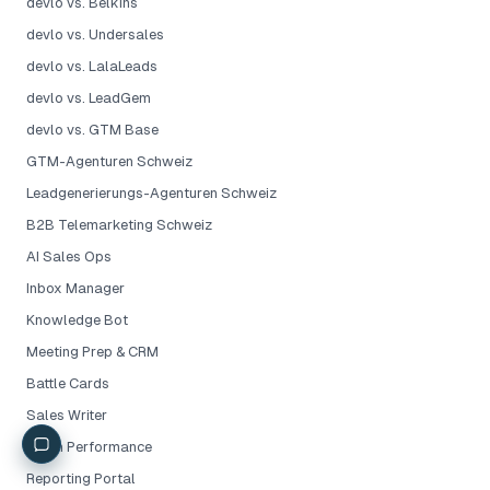
devlo vs. Belkins
devlo vs. Undersales
devlo vs. LalaLeads
devlo vs. LeadGem
devlo vs. GTM Base
GTM-Agenturen Schweiz
Leadgenerierungs-Agenturen Schweiz
B2B Telemarketing Schweiz
AI Sales Ops
Inbox Manager
Knowledge Bot
Meeting Prep & CRM
Battle Cards
Sales Writer
Team Performance
Reporting Portal