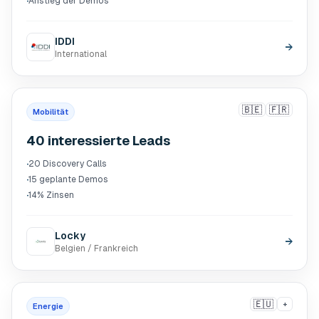
·
Anstieg der Demos
IDDI
→
International
🇧🇪
🇫🇷
Mobilität
40 interessierte Leads
·
20 Discovery Calls
·
15 geplante Demos
·
14% Zinsen
Locky
→
Belgien / Frankreich
🇪🇺
+
Energie