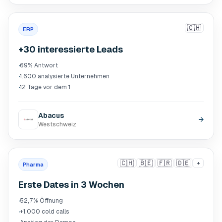
🇨🇭
ERP
+30 interessierte Leads
·
69% Antwort
·
1.600 analysierte Unternehmen
·
12 Tage vor dem 1
Abacus
→
Westschweiz
🇨🇭
🇧🇪
🇫🇷
🇩🇪
+
Pharma
Erste Dates in 3 Wochen
·
52,7% Öffnung
·
+1.000 cold calls