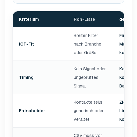
Kriterium
Roh-Liste
devlo L
Qualifizierte Leadgenerierung vs. Roh-Liste
Breiter Filter
Firmogra
ICP-Fit
nach Branche
Markt, R
oder Größe
kommerz
Kein Signal oder
Kaufsig
Timing
ungeprüftes
Kontext 
Signal
Batches
Kontakte teils
Zielrolle
Entscheider
generisch oder
LinkedIn
veraltet
Kontext
CSV muss vor