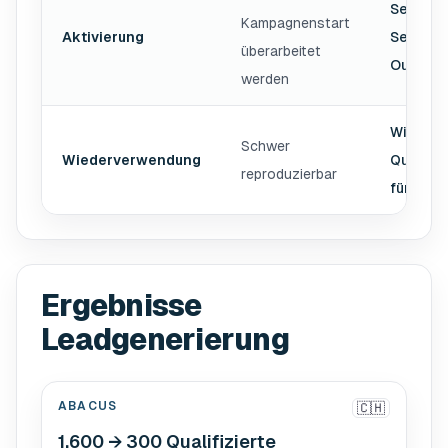
Segment
Kampagnenstart
Aktivierung
Sequenz
überarbeitet
Outboun
werden
Wieder
Schwer
Wiederverwendung
Qualifi
reproduzierbar
für näch
Ergebnisse
Leadgenerierung
ABACUS
🇨🇭
1.600 → 300 Qualifizierte