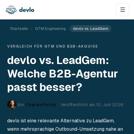
Zum Inhalt springen
Startseite
›
GTM Engineering
›
devlo vs. LeadGem
VERGLEICH FÜR GTM UND B2B-AKQUISE
devlo vs. LeadGem:
Welche B2B-Agentur
passt besser?
Von
Charles Perret
Veröffentlicht am
10. Juni 2026
devlo ist eine relevante Alternative zu LeadGem,
wenn mehrsprachige Outbound-Umsetzung nahe an