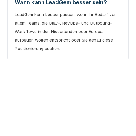
Wann kann LeadGem besser sein?
LeadGem kann besser passen, wenn Ihr Bedarf vor
allem Teams, die Clay-, RevOps- und Outbound-
Workflows in den Niederlanden oder Europa
aufbauen wollen entspricht oder Sie genau diese
Positionierung suchen.
Wählen Sie nach Ihrem echten
Markt
Teilen Sie Länder, Sprachen, ACV, CRM und verfügbare
Daten. devlo sagt Ihnen, wo unsere Umsetzung stärker
passt und wo ein anderer Partner sinnvoller ist.