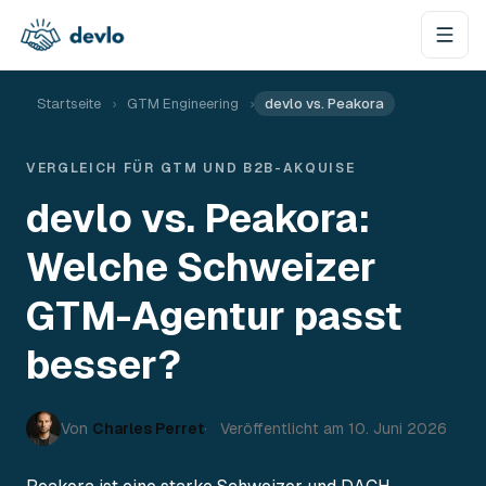
Zum Inhalt springen
Startseite
›
GTM Engineering
›
devlo vs. Peakora
VERGLEICH FÜR GTM UND B2B-AKQUISE
devlo vs. Peakora:
Welche Schweizer
GTM-Agentur passt
besser?
Von
Charles Perret
Veröffentlicht am
10. Juni 2026