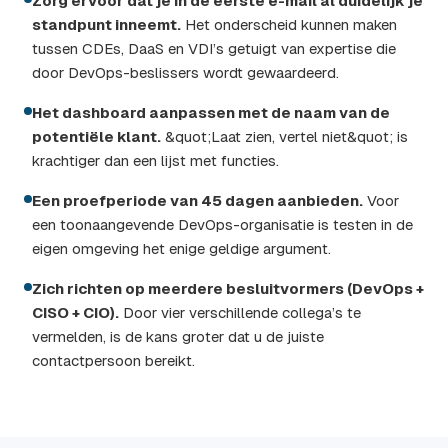
Zorg ervoor dat je in de eerste e-mail al duidelijk je
standpunt inneemt.
Het onderscheid kunnen maken
tussen CDEs, DaaS en VDI’s getuigt van expertise die
door DevOps-beslissers wordt gewaardeerd.
Het dashboard aanpassen met de naam van de
potentiële klant.
&quot;Laat zien, vertel niet&quot; is
krachtiger dan een lijst met functies.
Een proefperiode van 45 dagen aanbieden.
Voor
een toonaangevende DevOps-organisatie is testen in de
eigen omgeving het enige geldige argument.
Zich richten op meerdere besluitvormers (DevOps +
CISO + CIO).
Door vier verschillende collega’s te
vermelden, is de kans groter dat u de juiste
contactpersoon bereikt.