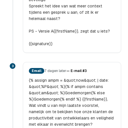
Spreekt het idee van wat meer context
tijdens een gesprek u aan, of zit ik er
helemaal naast?
PS - Versie A{{firstName}}, zegt dat u iets?
{{signature}}
3
Email
7 dagen later
—
E-mail #3
{% assign ampm = &quot;now&quot; | date:
&quot;%P&quot; %}{% if ampm contains
&quot;am&quot; %}Goedemorgen{% else
%}Goedemorgen{% endif %} {{firstName}},
Wat vindt u van mijn laatste voorstel,
namelijk om te bekijken hoe onze klanten de
productiviteit van ontwikkelaars en veiligheid
met elkaar in evenwicht brengen?