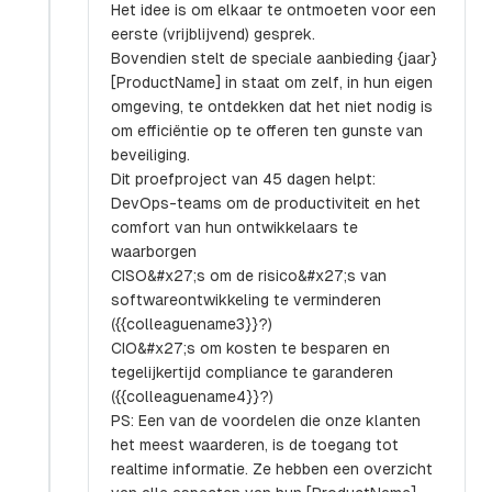
Het idee is om elkaar te ontmoeten voor een
eerste (vrijblijvend) gesprek.
Bovendien stelt de speciale aanbieding {jaar}
[ProductName] in staat om zelf, in hun eigen
omgeving, te ontdekken dat het niet nodig is
om efficiëntie op te offeren ten gunste van
beveiliging.
Dit proefproject van 45 dagen helpt:
DevOps-teams om de productiviteit en het
comfort van hun ontwikkelaars te
waarborgen
CISO&#x27;s om de risico&#x27;s van
softwareontwikkeling te verminderen
({{colleaguename3}}?)
CIO&#x27;s om kosten te besparen en
tegelijkertijd compliance te garanderen
({{colleaguename4}}?)
PS: Een van de voordelen die onze klanten
het meest waarderen, is de toegang tot
realtime informatie. Ze hebben een overzicht