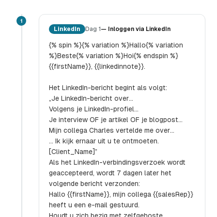
1
LinkedIn
Dag 1
—
Inloggen via LinkedIn
{% spin %}{% variation %}Hallo{% variation
%}Beste{% variation %}Hoi{% endspin %}
{{firstName}}, {{linkedinnote}}.
Het LinkedIn-bericht begint als volgt:
„Je LinkedIn-bericht over…
Volgens je LinkedIn-profiel…
Je interview OF je artikel OF je blogpost…
Mijn collega Charles vertelde me over…
… Ik kijk ernaar uit u te ontmoeten.
[Client_Name]”
Als het LinkedIn-verbindingsverzoek wordt
geaccepteerd, wordt 7 dagen later het
volgende bericht verzonden:
Hallo {{firstName}}, mijn collega {{salesRep}}
heeft u een e-mail gestuurd.
Houdt u zich bezig met zelfgehoste