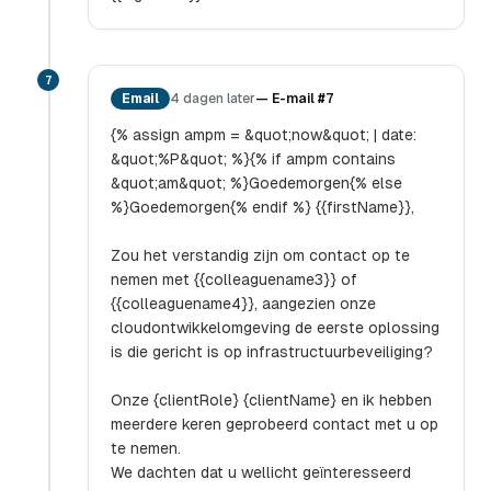
7
Email
4 dagen later
—
E-mail #7
{% assign ampm = &quot;now&quot; | date:
&quot;%P&quot; %}{% if ampm contains
&quot;am&quot; %}Goedemorgen{% else
%}Goedemorgen{% endif %} {{firstName}},
Zou het verstandig zijn om contact op te
nemen met {{colleaguename3}} of
{{colleaguename4}}, aangezien onze
cloudontwikkelomgeving de eerste oplossing
is die gericht is op infrastructuurbeveiliging?
Onze {clientRole} {clientName} en ik hebben
meerdere keren geprobeerd contact met u op
te nemen.
We dachten dat u wellicht geïnteresseerd