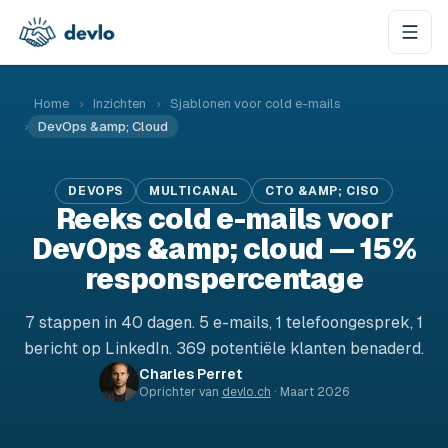
Naar de inhoud springen
Home
›
Inzichten
›
Sjablonen voor cold e-mails
›
DevOps &amp; Cloud
DEVOPS
MULTICANAL
CTO &AMP; CISO
Reeks cold e-mails voor
DevOps &amp; cloud — 15%
responspercentage
7 stappen in 40 dagen. 5 e-mails, 1 telefoongesprek, 1
bericht op LinkedIn. 369 potentiële klanten benaderd.
Charles Perret
Oprichter van
devlo.ch
·
Maart 2026