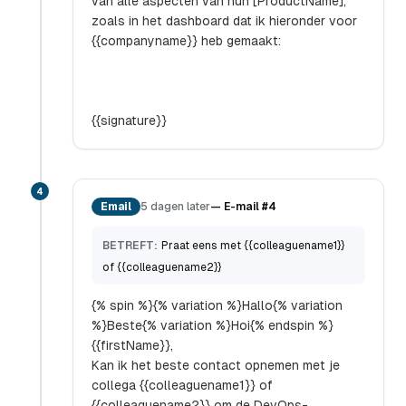
van alle aspecten van hun [ProductName],
zoals in het dashboard dat ik hieronder voor
{{companyname}} heb gemaakt:
{{signature}}
4
Email
5 dagen later
—
E-mail #4
BETREFT:
Praat eens met {{colleaguename1}}
of {{colleaguename2}}
{% spin %}{% variation %}Hallo{% variation
%}Beste{% variation %}Hoi{% endspin %}
{{firstName}},
Kan ik het beste contact opnemen met je
collega {{colleaguename1}} of
{{colleaguename2}} om de DevOps-