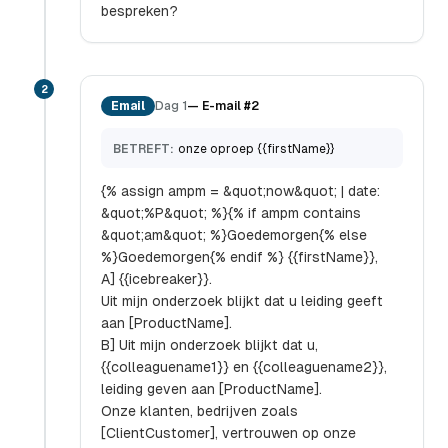
bespreken?
2
Email
Dag 1
—
E-mail #2
BETREFT:
onze oproep {{firstName}}
{% assign ampm = &quot;now&quot; | date:
&quot;%P&quot; %}{% if ampm contains
&quot;am&quot; %}Goedemorgen{% else
%}Goedemorgen{% endif %} {{firstName}},
A] {{icebreaker}}.
Uit mijn onderzoek blijkt dat u leiding geeft
aan [ProductName].
B] Uit mijn onderzoek blijkt dat u,
{{colleaguename1}} en {{colleaguename2}},
leiding geven aan [ProductName].
Onze klanten, bedrijven zoals
[ClientCustomer], vertrouwen op onze