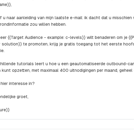
Name}},
ijf u naar aanleiding van mijn laatste e-mail: ik dacht dat u misschien
rondinformatie zou willen hebben.
meer {{Target Audience - example: c-levels}} wilt benaderen om je {{
y solution}} te promoten, krijg je gratis toegang tot het eerste hoo
ie.
chillende tutorials leert u hoe u een geautomatiseerde outbound-c
n kunt opzetten, met maximaal 400 uitnodigingen per maand, geheel g
 hier interesse in?
ndelijke groet,
ture}}