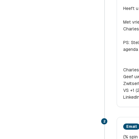
Heeft u 
Met vrie
Charles
PS: Ste
agenda 
Charles
Geef u
Zwitser
VS ‭+1 
LinkedI
2
Email
{% spin