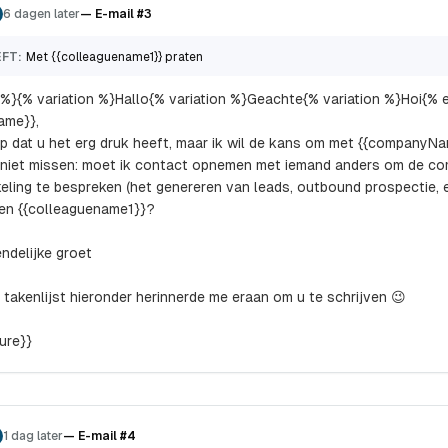
6 dagen later
—
E-mail #3
FT:
Met {{colleaguename1}} praten
 %}{% variation %}Hallo{% variation %}Geachte{% variation %}Hoi{% 
Name}},
ijp dat u het erg druk heeft, maar ik wil de kans om met {{companyN
niet missen: moet ik contact opnemen met iemand anders om de co
eling te bespreken (het genereren van leads, outbound prospectie, 
en {{colleaguename1}}?
endelijke groet
n takenlijst hieronder herinnerde me eraan om u te schrijven 😉
ture}}
1 dag later
—
E-mail #4