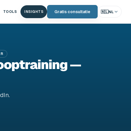
Gratis consultatie
🇳🇱
NL
TOOLS
INSIGHTS
UR
ooptraining —
dIn.