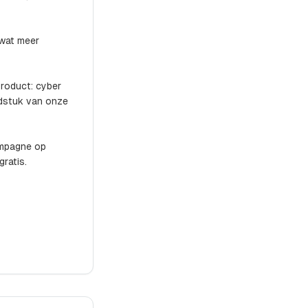
 wat meer
Product: cyber
fdstuk van onze
ampagne op
ratis.