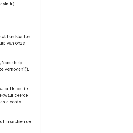
dspin %}
met hun klanten
ulp van onze
nyName helpt
te verhogen]}}.
waard is om te
gekwalificeerde
van slechte
(of misschien de