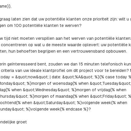
Name}},
 graag laten zien dat uw potentiële klanten onze prioriteit zijn: wilt u
en om 100 potentiële klanten te werven?
w tijd niet moeten verspillen aan het werven van potentiële klanten:
concentreren op wat u de meeste waarde oplevert: uw potentiële k
en, hun behoeften begrijpen en een vertrouwensband opbouwen.
ierin geïnteresseerd bent, zouden we dan 15 minuten telefonisch ku
 criteria van uw ideale klantprofiel om dit project voor te bereiden?
today = &quot;now&quot; | date: &quot;%A&quot; %}{% case today 
Monday&quot; %}morgen of woensdag{% when &quot;Tuesday&quot;
dag{% when &quot;Wednesday&quot; %}morgen of vrijdag{% when
Thursday&quot; %}morgen of maandag{% when &quot;Friday&quot; 
gochtend{% when &quot;Saturday&quot; %}volgende week{% when
Sunday&quot; %}volgende week{% endcase %}?
endelijke groet