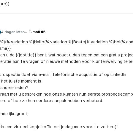
ture}}
4 dagen later
—
E-mail #5
 %}{% variation %}Hallo{% variation %}Beste{% variation %}Hoi{% en
Name}},
en u de {{jobtitle}} bent, wat houdt u dan tegen om een gratis proje
eratie aan te vragen of nieuwe methoden voor klantenwerving te ler
prospectie doet via e-mail, telefonische acquisitie of op LinkedIn
t het juiste moment is
 andere reden?
graag met u bespreken hoe onze klanten hun eerste prospectiecam
erd of hoe ze hun eerdere aanpak hebben verbeterd.
ndelijke groet,
 is een virtueel kopje koffie om je dag mee voort te zetten :) !