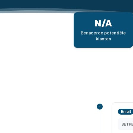
N/A
Benaderde potentiële
klanten
1
Email
BETRE