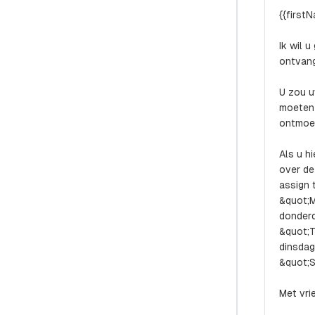
{{first
Ik wil u
ontvang
U zou u
moeten 
ontmoet
Als u h
over de
assign 
&quot;
donder
&quot;
dinsda
&quot;
Met vri