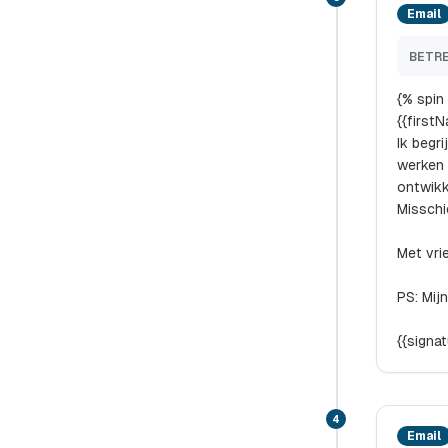
Email
BETRE
{% spin
{{first
Ik begr
werken 
ontwikk
Misschi
Met vri
PS: Mij
{{signa
4
Email