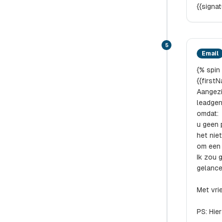
{{signa
5
Email
{% spin
{{first
Aangezi
leadgen
omdat:
u geen 
het nie
om een
Ik zou 
gelance
Met vrie
PS: Hier