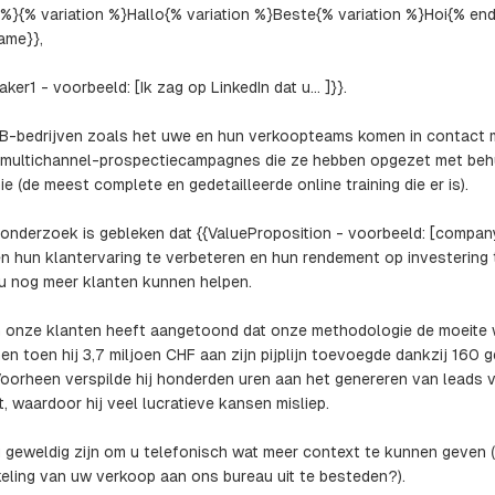
 %}{% variation %}Hallo{% variation %}Beste{% variation %}Hoi{% en
Name}},
aker1 - voorbeeld: [Ik zag op LinkedIn dat u… ]}}.
B-bedrijven zoals het uwe en hun verkoopteams komen in contact 
 multichannel-prospectiecampagnes die ze hebben opgezet met beh
e (de meest complete en gedetailleerde online training die er is).
n onderzoek is gebleken dat {{ValueProposition - voorbeeld: [compa
en hun klantervaring te verbeteren en hun rendement op investering 
u nog meer klanten kunnen helpen.
 onze klanten heeft aangetoond dat onze methodologie de moeite 
en toen hij 3,7 miljoen CHF aan zijn pijplijn toevoegde dankzij 160 
Voorheen verspilde hij honderden uren aan het genereren van leads 
t, waardoor hij veel lucratieve kansen misliep.
 geweldig zijn om u telefonisch wat meer context te kunnen geven 
eling van uw verkoop aan ons bureau uit te besteden?).