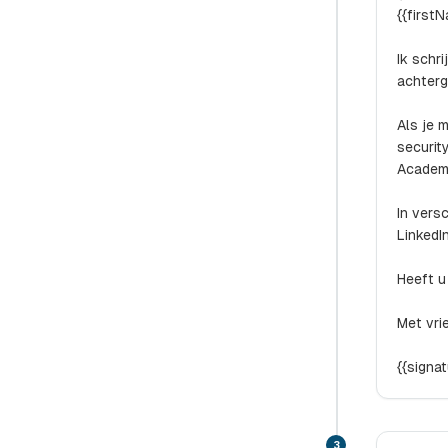
{{first
Ik schr
achterg
Als je 
securit
Academ
In vers
LinkedI
Heeft u
Met vrie
{{signa
3