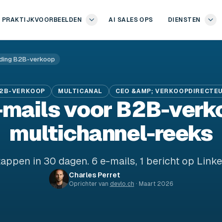
PRAKTIJKVOORBEELDEN
AI SALES OPS
DIENSTEN
ding B2B-verkoop
2B-VERKOOP
MULTICANAL
CEO &AMP; VERKOOPDIRECTE
-mails voor B2B-verk
multichannel-reeks
tappen in 30 dagen. 6 e-mails, 1 bericht op Linke
Charles Perret
Oprichter van
devlo.ch
·
Maart 2026