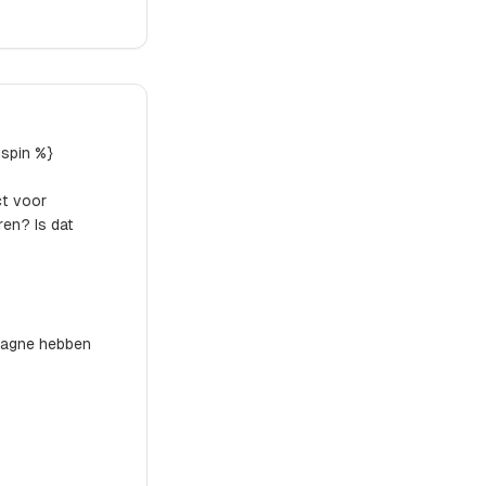
dspin %}
ct voor
en? Is dat
pagne hebben