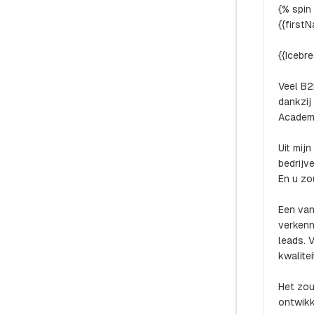
{% spin
{{first
{{Icebre
Veel B2
dankzij
Academi
Uit mij
bedrijv
En u zo
Een van
verkenn
leads. 
kwalitei
Het zou
ontwikk