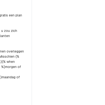
 gratis een plan
 u zou zich
lanten
nnen overleggen
 Misschien {%
%}{% when
 %}morgen of
%}maandag of