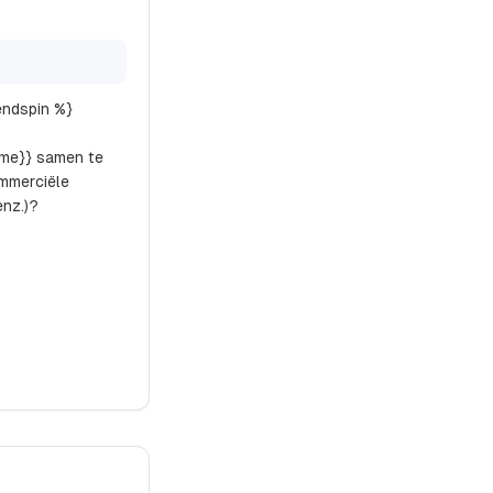
endspin %}
ame}} samen te
mmerciële
enz.)?