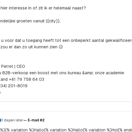
hier interesse in of zit ik er helemaal naast?
ndelijke groeten vanuit {{city}},
l u voor dat u toegang heeft tot een onbeperkt aantal gekwalificeer
zou er dan zo uit kunnen zien 😉
 Perret | CEO
w B2B-verkoop een boost met ons bureau &amp; onze academie
land +41 79 758 64 03
(234) 201-8019‬
n
3 dagen later
—
E-mail #2
 %}{% variation %}Hallo{% variation %}Hallo{% variation %}Hoi{% end