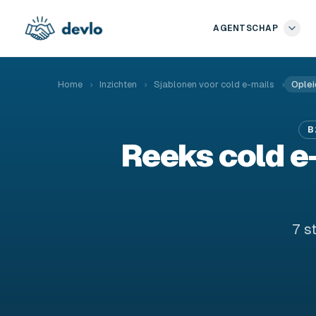
Naar de inhoud springen
AGENTSCHAP
Home
›
Inzichten
›
Sjablonen voor cold e-mails
›
Oplei
B
Reeks cold e
7 s