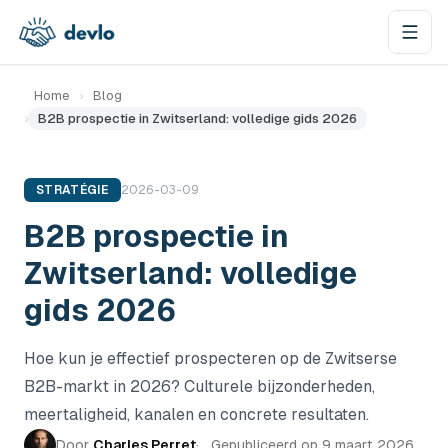
Naar de inhoud springen
Home
›
Blog
›
B2B prospectie in Zwitserland: volledige gids 2026
STRATÉGIE
2026-03-09
B2B prospectie in
Zwitserland: volledige
gids 2026
Hoe kun je effectief prospecteren op de Zwitserse
B2B-markt in 2026? Culturele bijzonderheden,
meertaligheid, kanalen en concrete resultaten.
Door
Charles Perret
Gepubliceerd op
9 maart 2026