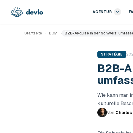
Zum Inhalt springen
AGENTUR
F
Startseite
›
Blog
›
B2B-Akquise in der Schweiz: umfass
STRATÉGIE
20
B2B-Ak
umfass
Wie kann man i
Kulturelle Beso
Von
Charles 