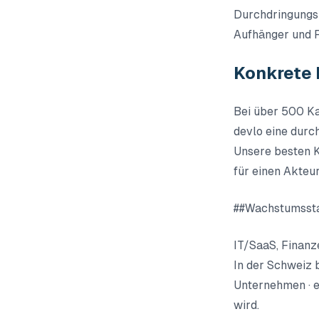
Durchdringungsr
Aufhänger und 
Konkrete 
Bei über 500 Ka
devlo eine durc
Unsere besten K
für einen Akteur
##Wachstumssta
IT/SaaS, Finanz
In der Schweiz 
Unternehmen · e
wird.