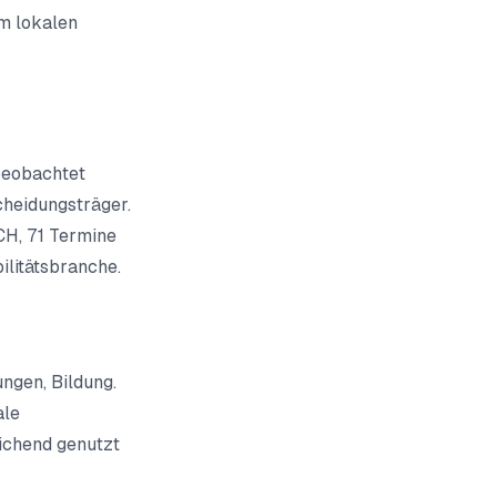
em lokalen
beobachtet
cheidungsträger.
CH, 71 Termine
ilitätsbranche.
ngen, Bildung.
ale
eichend genutzt