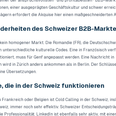
einer der anspruchsvollsten · und profitabelsten · B2B-Märk
onen, einer ausgeprägten Geschäftskultur und schwer errei
ägern erfordert die Akquise hier einen maßgeschneiderten A
derheiten des Schweizer B2B-Markt
 kein homogener Markt. Die Romandie (FR), die Deutschschw
n unterschiedliche kulturelle Codes. Eine in Französisch ver
ktioniert, muss für Genf angepasst werden. Eine Nachricht in
 wird in Zürich anders ankommen als in Berlin. Der Schlüsse
ine Übersetzungen.
, die in der Schweiz funktionieren
 Frankreich oder Belgien ist Cold Calling in der Schweiz, in
eiz, immer noch sehr effektiv. Schweizer Entscheidungsträ
ie Professionalität. LinkedIn ist ebenfalls sehr aktiv, mit ein