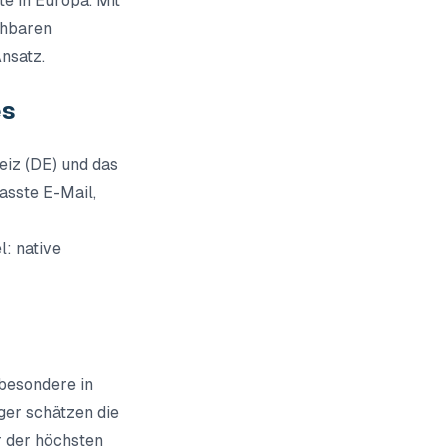
te in Europa. Mit
chbaren
nsatz.
es
eiz (DE) und das
fasste E-Mail,
l: native
sbesondere in
ger schätzen die
er der höchsten