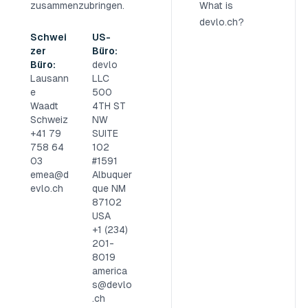
zusammenzubringen.
What is
devlo.ch?
Schwei
US-
zer
Büro:
Büro:
devlo
Lausann
LLC
e
500
Waadt
4TH ST
Schweiz
NW
+41 79
SUITE
758 64
102
03
#1591
emea@d
Albuquer
evlo.ch
que NM
87102
USA
+1 (234)
201-
8019
america
s@devlo
.ch