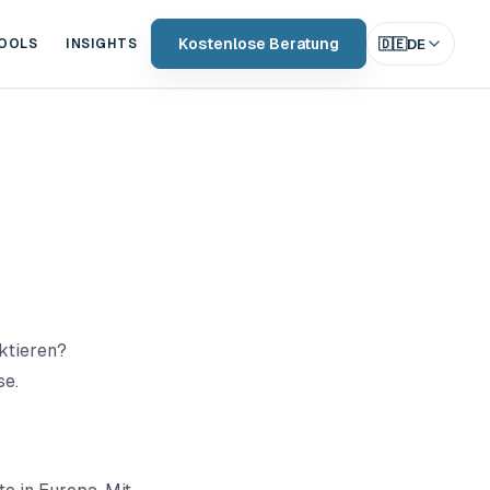
Kostenlose Beratung
🇩🇪
DE
OOLS
INSIGHTS
ktieren?
se.