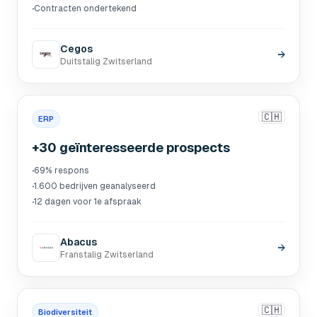
·
Contracten ondertekend
Cegos
→
Duitstalig Zwitserland
🇨🇭
ERP
+30 geïnteresseerde prospects
·
69% respons
·
1.600 bedrijven geanalyseerd
·
12 dagen voor 1e afspraak
Abacus
→
Franstalig Zwitserland
🇨🇭
Biodiversiteit