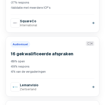
·
37% respons
·
Validatie met meerdere ICP's
SquareCo
→
International
🇨🇭
Audiovisuel
16 gekwalificeerde afspraken
·
89% open
·
69% respons
·
6% van de vergaderingen
Lemanvisio
→
Zwitserland