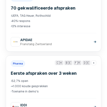
70 gekwalificeerde afspraken
·
UEFA, TAG Heuer, Rothschild
·
40% respons
·
13% interesse
APIDAE
→
Franstalig Zwitserland
🇨🇭
🇧🇪
🇫🇷
🇩🇪
+
Pharma
Eerste afspraken over 3 weken
·
52,7% open
·
+1.000 koude gesprekken
·
Toename in demo's
IDDI