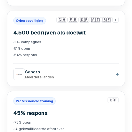
🇨🇭
🇫🇷
🇩🇪
🇦🇹
🇧🇪
+
Cyberbeveiliging
4.500 bedrijven als doelwit
·
10+ campagnes
·
81% open
·
54% respons
Saporo
→
Meerdere landen
🇨🇭
Professionele training
45% respons
·
73% open
·
14 gekwalificeerde afspraken