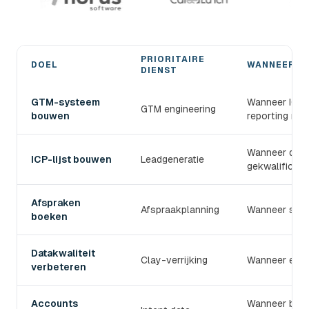
PRIORITAIRE
DOEL
WANNEER G
DIENST
Kies de juiste devlo B2B-prospectiedienst
GTM-systeem
Wanneer ICP, 
GTM engineering
bouwen
reporting mo
Wanneer de T
ICP-lijst bouwen
Leadgeneratie
gekwalificeerd
Afspraken
Afspraakplanning
Wanneer sale
boeken
Datakwaliteit
Clay-verrijking
Wanneer e-mai
verbeteren
Accounts
Wanneer bedr