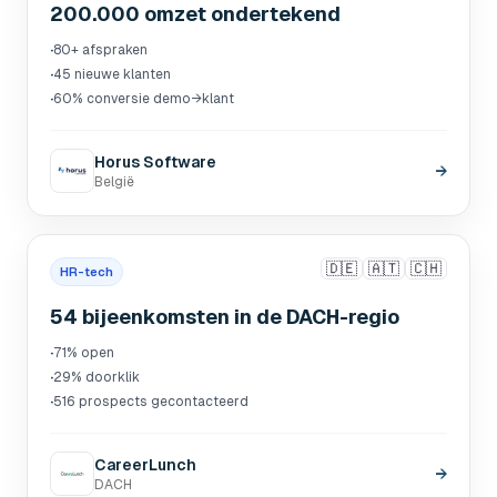
200.000 omzet ondertekend
·
80+ afspraken
·
45 nieuwe klanten
·
60% conversie demo→klant
Horus Software
→
België
🇩🇪
🇦🇹
🇨🇭
HR-tech
54 bijeenkomsten in de DACH-regio
·
71% open
·
29% doorklik
·
516 prospects gecontacteerd
CareerLunch
→
DACH