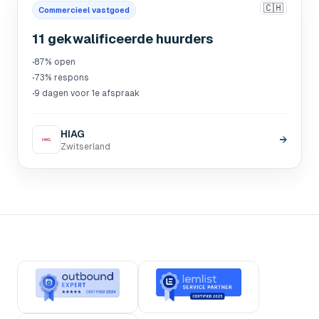
🇨🇭
Commercieel vastgoed
11 gekwalificeerde huurders
·
87% open
·
73% respons
·
9 dagen voor 1e afspraak
HIAG
→
Zwitserland