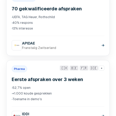
70 gekwalificeerde afspraken
·
UEFA, TAG Heuer, Rothschild
·
40% respons
·
13% interesse
APIDAE
→
Franstalig Zwitserland
🇨🇭
🇧🇪
🇫🇷
🇩🇪
+
Pharma
Eerste afspraken over 3 weken
·
52,7% open
·
+1.000 koude gesprekken
·
Toename in demo's
IDDI