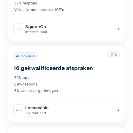
·
37% respons
·
Validatie met meerdere ICP's
SquareCo
→
International
🇨🇭
Audiovisuel
16 gekwalificeerde afspraken
·
89% open
·
69% respons
·
6% van de vergaderingen
Lemanvisio
→
Zwitserland