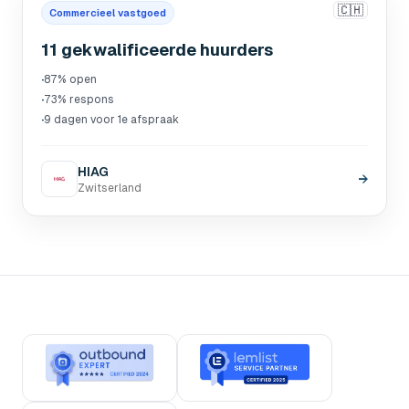
🇨🇭
Commercieel vastgoed
11 gekwalificeerde huurders
·
87% open
·
73% respons
·
9 dagen voor 1e afspraak
HIAG
→
Zwitserland