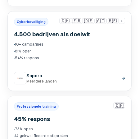
🇨🇭
🇫🇷
🇩🇪
🇦🇹
🇧🇪
+
Cyberbeveiliging
4.500 bedrijven als doelwit
·
10+ campagnes
·
81% open
·
54% respons
Saporo
→
Meerdere landen
🇨🇭
Professionele training
45% respons
·
73% open
·
14 gekwalificeerde afspraken