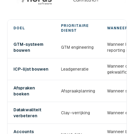
PRIORITAIRE
DOEL
WANNEER G
DIENST
Kies de juiste devlo B2B-prospectiedienst
GTM-systeem
Wanneer ICP, 
GTM engineering
bouwen
reporting mo
Wanneer de T
ICP-lijst bouwen
Leadgeneratie
gekwalificeerd
Afspraken
Afspraakplanning
Wanneer sale
boeken
Datakwaliteit
Clay-verrijking
Wanneer e-mai
verbeteren
Accounts
Wanneer bedr