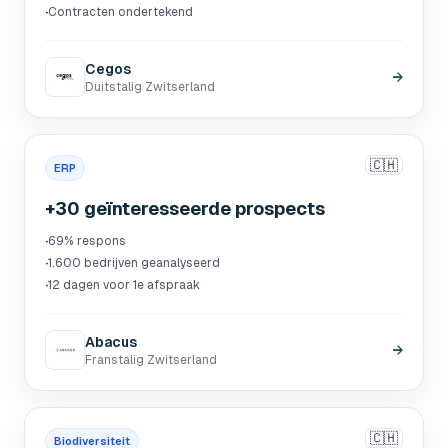
·
Contracten ondertekend
Cegos
→
Duitstalig Zwitserland
🇨🇭
ERP
+30 geïnteresseerde prospects
·
69% respons
·
1.600 bedrijven geanalyseerd
·
12 dagen voor 1e afspraak
Abacus
→
Franstalig Zwitserland
🇨🇭
Biodiversiteit