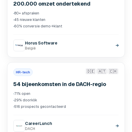
200.000 omzet ondertekend
·
80+ afspraken
·
45 nieuwe klanten
·
60% conversie demo→klant
Horus Software
→
België
🇩🇪
🇦🇹
🇨🇭
HR-tech
54 bijeenkomsten in de DACH-regio
·
71% open
·
29% doorklik
·
516 prospects gecontacteerd
CareerLunch
→
DACH