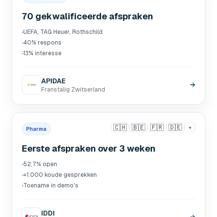
70 gekwalificeerde afspraken
·
UEFA, TAG Heuer, Rothschild
·
40% respons
·
13% interesse
APIDAE
→
Franstalig Zwitserland
🇨🇭
🇧🇪
🇫🇷
🇩🇪
+
Pharma
Eerste afspraken over 3 weken
·
52,7% open
·
+1.000 koude gesprekken
·
Toename in demo's
IDDI