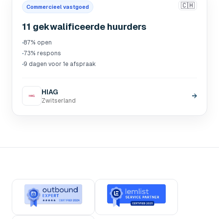
🇨🇭
Commercieel vastgoed
11 gekwalificeerde huurders
·
87% open
·
73% respons
·
9 dagen voor 1e afspraak
HIAG
→
Zwitserland