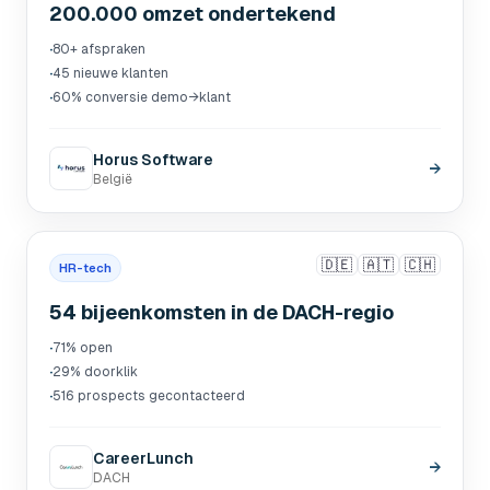
200.000 omzet ondertekend
·
80+ afspraken
·
45 nieuwe klanten
·
60% conversie demo→klant
Horus Software
→
België
🇩🇪
🇦🇹
🇨🇭
HR-tech
54 bijeenkomsten in de DACH-regio
·
71% open
·
29% doorklik
·
516 prospects gecontacteerd
CareerLunch
→
DACH