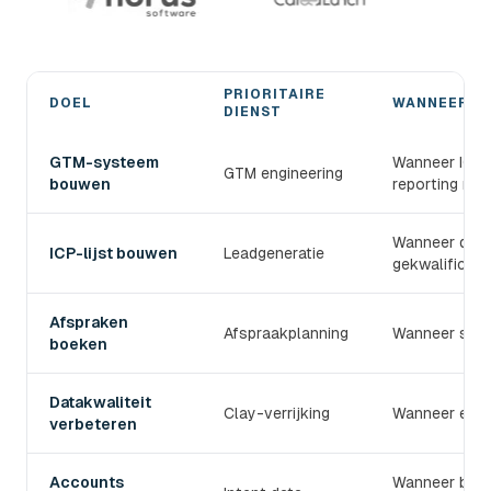
PRIORITAIRE
DOEL
WANNEER G
DIENST
Kies de juiste devlo B2B-prospectiedienst
GTM-systeem
Wanneer ICP, 
GTM engineering
bouwen
reporting mo
Wanneer de T
ICP-lijst bouwen
Leadgeneratie
gekwalificeerd
Afspraken
Afspraakplanning
Wanneer sale
boeken
Datakwaliteit
Clay-verrijking
Wanneer e-mai
verbeteren
Accounts
Wanneer bedr