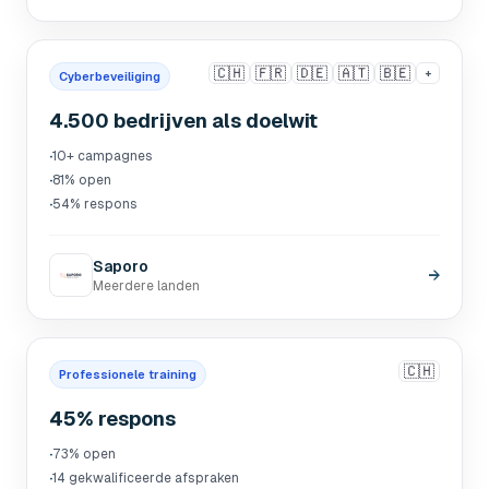
🇨🇭
🇫🇷
🇩🇪
🇦🇹
🇧🇪
+
Cyberbeveiliging
4.500 bedrijven als doelwit
·
10+ campagnes
·
81% open
·
54% respons
Saporo
→
Meerdere landen
🇨🇭
Professionele training
45% respons
·
73% open
·
14 gekwalificeerde afspraken