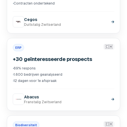
·
Contracten ondertekend
Cegos
→
Duitstalig Zwitserland
🇨🇭
ERP
+30 geïnteresseerde prospects
·
69% respons
·
1.600 bedrijven geanalyseerd
·
12 dagen voor 1e afspraak
Abacus
→
Franstalig Zwitserland
🇨🇭
Biodiversiteit