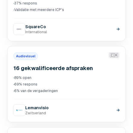
·
37% respons
·
Validatie met meerdere ICP's
SquareCo
→
International
🇨🇭
Audiovisuel
16 gekwalificeerde afspraken
·
89% open
·
69% respons
·
6% van de vergaderingen
Lemanvisio
→
Zwitserland