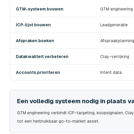
Kies de juiste devlo B2B-prospectiedienst
GTM-systeem bouwen
GTM engineering
ICP-lijst bouwen
Leadgeneratie
Afspraken boeken
Afspraakplannin
Datakwaliteit verbeteren
Clay-verrijking
Accounts prioriteren
Intent data
Een volledig systeem nodig in plaats v
GTM engineering verbindt ICP-targeting, koopsignalen, Cla
tot een herbruikbaar go-to-market asset.