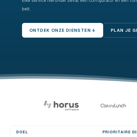
Elke service hieronder bevat een configurator en een form
belt.
ONTDEK ONZE DIENSTEN ↓
PLAN JE 
DOEL
PRIORITAIRE D