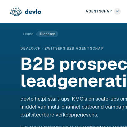
Naar de inhoud springen
AGENTSCHAP
Home
›
Diensten
DEVLO.CH · ZWITSERS B2B AGENTSCHAP
B2B prospec
leadgenerat
devlo helpt start-ups, KMO's en scale-ups o
middel van multi-channel outbound campagnes
exploiteerbare verkoopgegevens.