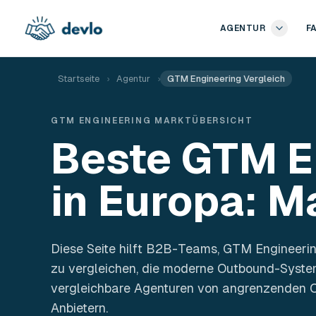
Zum Inhalt springen
AGENTUR
F
Startseite
›
Agentur
›
GTM Engineering Vergleich
GTM ENGINEERING MARKTÜBERSICHT
Beste GTM E
in Europa: M
Diese Seite hilft B2B-Teams, GTM Engineer
zu vergleichen, die moderne Outbound-Systeme
vergleichbare Agenturen von angrenzenden
Anbietern.