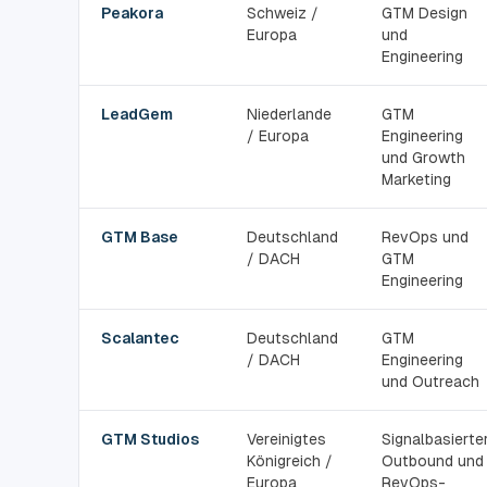
Peakora
Schweiz /
GTM Design
Europa
und
Engineering
LeadGem
Niederlande
GTM
/ Europa
Engineering
und Growth
Marketing
GTM Base
Deutschland
RevOps und
/ DACH
GTM
Engineering
Scalantec
Deutschland
GTM
/ DACH
Engineering
und Outreach
GTM Studios
Vereinigtes
Signalbasierte
Königreich /
Outbound und
Europa
RevOps-