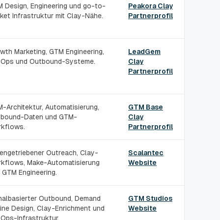
 Design, Engineering und go-to-
Peakora Clay
ket Infrastruktur mit Clay-Nähe.
Partnerprofil
wth Marketing, GTM Engineering,
LeadGem
Ops und Outbound-Systeme.
Clay
Partnerprofil
-Architektur, Automatisierung,
GTM Base
bound-Daten und GTM-
Clay
kflows.
Partnerprofil
engetriebener Outreach, Clay-
Scalantec
kflows, Make-Automatisierung
Website
 GTM Engineering.
nalbasierter Outbound, Demand
GTM Studios
ine Design, Clay-Enrichment und
Website
Ops-Infrastruktur.