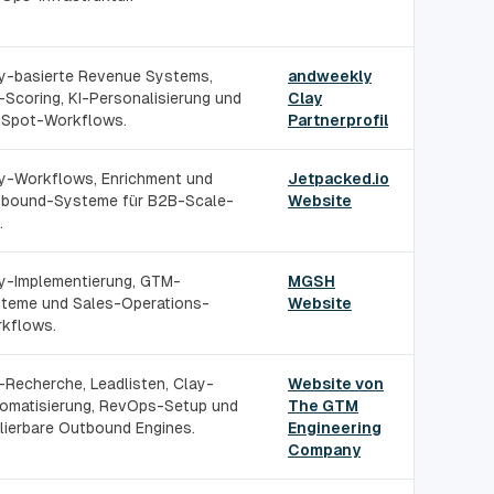
y-basierte Revenue Systems,
andweekly
-Scoring, KI-Personalisierung und
Clay
Spot-Workflows.
Partnerprofil
y-Workflows, Enrichment und
Jetpacked.io
bound-Systeme für B2B-Scale-
Website
.
y-Implementierung, GTM-
MGSH
teme und Sales-Operations-
Website
kflows.
-Recherche, Leadlisten, Clay-
Website von
omatisierung, RevOps-Setup und
The GTM
lierbare Outbound Engines.
Engineering
Company