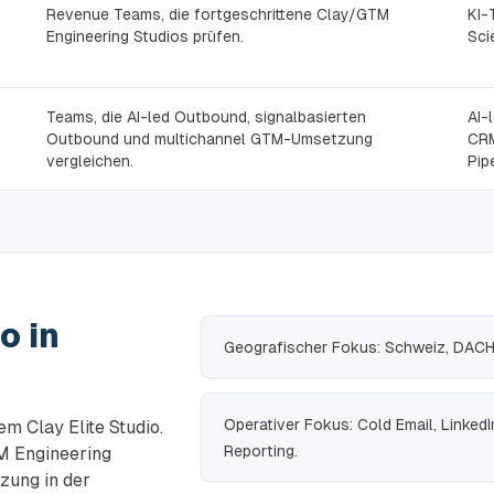
Revenue Teams, die fortgeschrittene Clay/GTM
KI-
Engineering Studios prüfen.
Sci
Teams, die AI-led Outbound, signalbasierten
AI-
Outbound und multichannel GTM-Umsetzung
CRM
vergleichen.
Pip
o in
Geografischer Fokus: Schweiz, DACH, 
Operativer Fokus: Cold Email, LinkedI
em Clay Elite Studio.
Reporting.
TM Engineering
zung in der