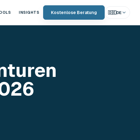
Kostenlose Beratung
🇩🇪
DE
OOLS
INSIGHTS
nturen
2026