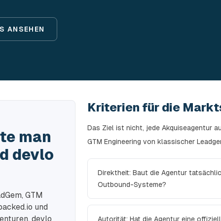
S ANSEHEN
Kriterien für die Markt
Das Ziel ist nicht, jede Akquiseagentur a
lte man
GTM Engineering von klassischer Leadge
d devlo
Direktheit: Baut die Agentur tatsächl
Outbound-Systeme?
eadGem, GTM
packed.io und
nturen. devlo
Autorität: Hat die Agentur eine offiziel