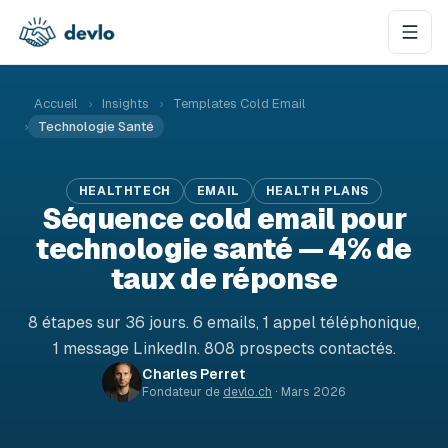
Aller au contenu
Accueil
›
Insights
›
Templates Cold Email
›
Technologie Santé
HEALTHTECH
EMAIL
HEALTH PLANS
Séquence cold email pour
technologie santé — 4% de
taux de réponse
8 étapes sur 36 jours. 6 emails, 1 appel téléphonique,
1 message LinkedIn. 808 prospects contactés.
Charles Perret
Fondateur de
devlo.ch
·
Mars 2026