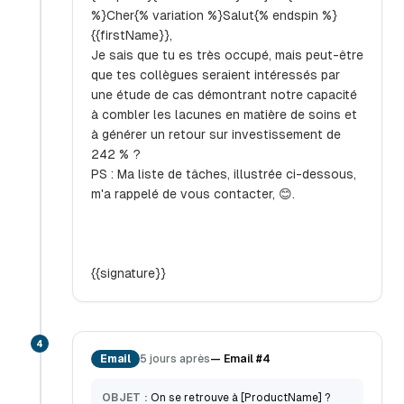
%}Cher{% variation %}Salut{% endspin %}
{{firstName}},
Je sais que tu es très occupé, mais peut-être
que tes collègues seraient intéressés par
une étude de cas démontrant notre capacité
à combler les lacunes en matière de soins et
à générer un retour sur investissement de
242 % ?
PS : Ma liste de tâches, illustrée ci-dessous,
m'a rappelé de vous contacter, 😊.
{{signature}}
4
Email
5 jours après
—
Email #4
OBJET :
On se retrouve à [ProductName] ?