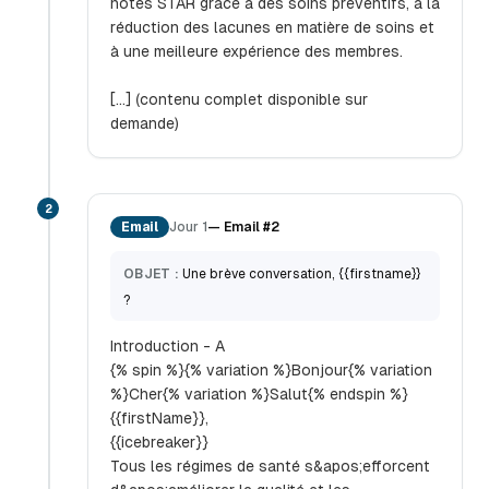
notes STAR grâce à des soins préventifs, à la
réduction des lacunes en matière de soins et
à une meilleure expérience des membres.
[...] (contenu complet disponible sur
demande)
2
Email
Jour 1
—
Email #2
OBJET :
Une brève conversation, {{firstname}}
?
Introduction - A
{% spin %}{% variation %}Bonjour{% variation
%}Cher{% variation %}Salut{% endspin %}
{{firstName}},
{{icebreaker}}
Tous les régimes de santé s&apos;efforcent