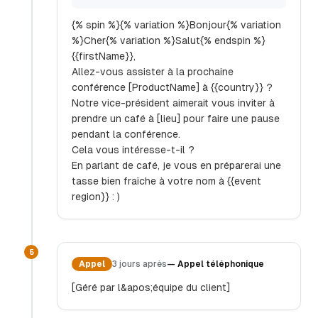
{% spin %}{% variation %}Bonjour{% variation
%}Cher{% variation %}Salut{% endspin %}
{{firstName}},
Allez-vous assister à la prochaine
conférence [ProductName] à {{country}} ?
Notre vice-président aimerait vous inviter à
prendre un café à [lieu] pour faire une pause
pendant la conférence.
Cela vous intéresse-t-il ?
En parlant de café, je vous en préparerai une
tasse bien fraîche à votre nom à {{event
region}} : )
5
Appel
3 jours après
—
Appel téléphonique
[Géré par l&apos;équipe du client]