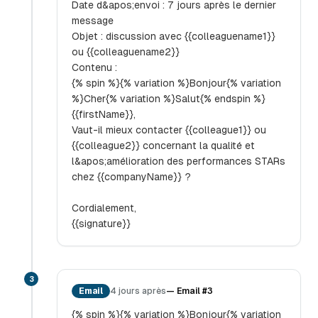
Date d&apos;envoi : 7 jours après le dernier
message
Objet : discussion avec {{colleaguename1}}
ou {{colleaguename2}}
Contenu :
{% spin %}{% variation %}Bonjour{% variation
%}Cher{% variation %}Salut{% endspin %}
{{firstName}},
Vaut-il mieux contacter {{colleague1}} ou
{{colleague2}} concernant la qualité et
l&apos;amélioration des performances STARs
chez {{companyName}} ?
Cordialement,
{{signature}}
3
Email
4 jours après
—
Email #3
{% spin %}{% variation %}Bonjour{% variation