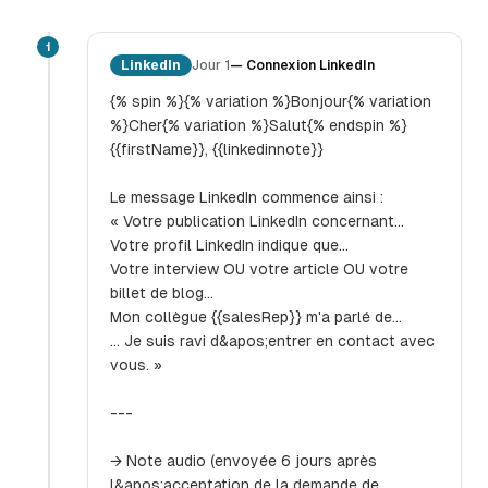
1
LinkedIn
Jour 1
—
Connexion LinkedIn
{% spin %}{% variation %}Bonjour{% variation
%}Cher{% variation %}Salut{% endspin %}
{{firstName}}, {{linkedinnote}}
Le message LinkedIn commence ainsi :
« Votre publication LinkedIn concernant…
Votre profil LinkedIn indique que…
Votre interview OU votre article OU votre
billet de blog…
Mon collègue {{salesRep}} m'a parlé de…
… Je suis ravi d&apos;entrer en contact avec
vous. »
---
→ Note audio (envoyée 6 jours après
l&apos;acceptation de la demande de