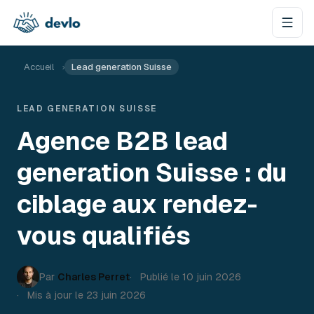
Aller au contenu
Accueil
›
Lead generation Suisse
LEAD GENERATION SUISSE
Agence B2B lead
generation Suisse : du
ciblage aux rendez-
vous qualifiés
Par
Charles Perret
Publié le
10 juin 2026
Mis à jour le
23 juin 2026