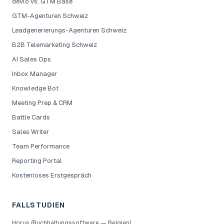
devlo vs. GTM Base
GTM-Agenturen Schweiz
Leadgenerierungs-Agenturen Schweiz
B2B Telemarketing Schweiz
AI Sales Ops
Inbox Manager
Knowledge Bot
Meeting Prep & CRM
Battle Cards
Sales Writer
Team Performance
Reporting Portal
Kostenloses Erstgespräch
FALLSTUDIEN
Horus (Buchhaltungssoftware — Belgien)