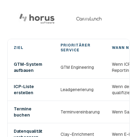
PRIORITÄRER
ZIEL
WANN NUT
SERVICE
Den passenden devlo B2B-Prospecting-Service wählen
GTM-System
Wenn ICP, S
GTM Engineering
aufbauen
Reporting v
ICP-Liste
Wenn der TAM
Leadgenerierung
erstellen
qualifiziert s
Termine
Terminvereinbarung
Wenn Sales 
buchen
Datenqualität
Clay-Enrichment
Wenn E-Mail