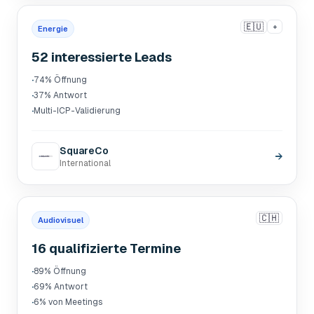
🇪🇺
+
Energie
52 interessierte Leads
·
74% Öffnung
·
37% Antwort
·
Multi-ICP-Validierung
SquareCo
→
International
🇨🇭
Audiovisuel
16 qualifizierte Termine
·
89% Öffnung
·
69% Antwort
·
6% von Meetings