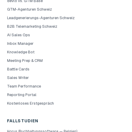
devlo vs. GTM Base
GTM-Agenturen Schweiz
Leadgenerierungs-Agenturen Schweiz
B2B Telemarketing Schweiz
AI Sales Ops
Inbox Manager
Knowledge Bot
Meeting Prep & CRM
Battle Cards
Sales Writer
Team Performance
Reporting Portal
Kostenloses Erstgespräch
FALLSTUDIEN
Horus (Buchhaltungssoftware — Belgien)