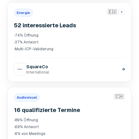
🇪🇺
+
Energie
52 interessierte Leads
·
74% Öffnung
·
37% Antwort
·
Multi-ICP-Validierung
SquareCo
→
International
🇨🇭
Audiovisuel
16 qualifizierte Termine
·
89% Öffnung
·
69% Antwort
·
6% von Meetings