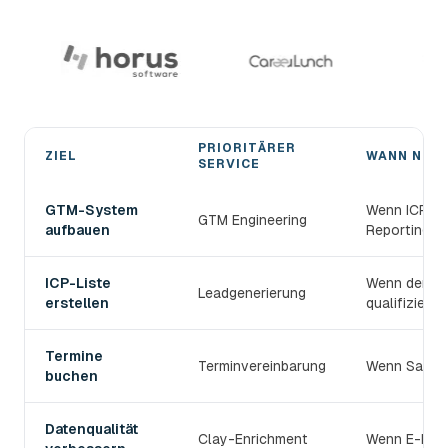
PRIORITÄRER
ZIEL
WANN NUT
SERVICE
Den passenden devlo B2B-Prospecting-Service wählen
GTM-System
Wenn ICP, S
GTM Engineering
aufbauen
Reporting v
ICP-Liste
Wenn der TAM
Leadgenerierung
erstellen
qualifiziert s
Termine
Terminvereinbarung
Wenn Sales 
buchen
Datenqualität
Clay-Enrichment
Wenn E-Mail