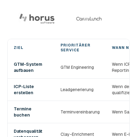
PRIORITÄRER
ZIEL
WANN NUT
SERVICE
Den passenden devlo B2B-Prospecting-Service wählen
GTM-System
Wenn ICP, S
GTM Engineering
aufbauen
Reporting v
ICP-Liste
Wenn der TAM
Leadgenerierung
erstellen
qualifiziert s
Termine
Terminvereinbarung
Wenn Sales 
buchen
Datenqualität
Clay-Enrichment
Wenn E-Mail