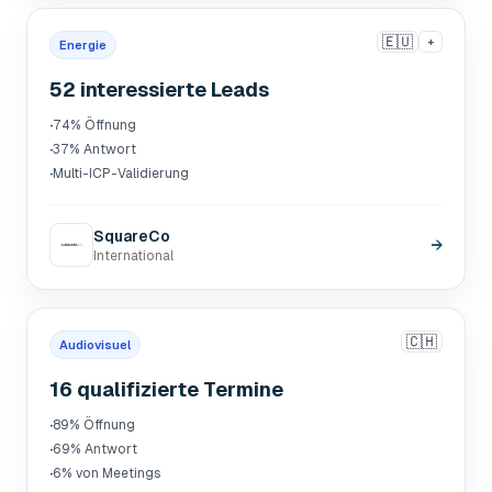
🇪🇺
+
Energie
52 interessierte Leads
·
74% Öffnung
·
37% Antwort
·
Multi-ICP-Validierung
SquareCo
→
International
🇨🇭
Audiovisuel
16 qualifizierte Termine
·
89% Öffnung
·
69% Antwort
·
6% von Meetings