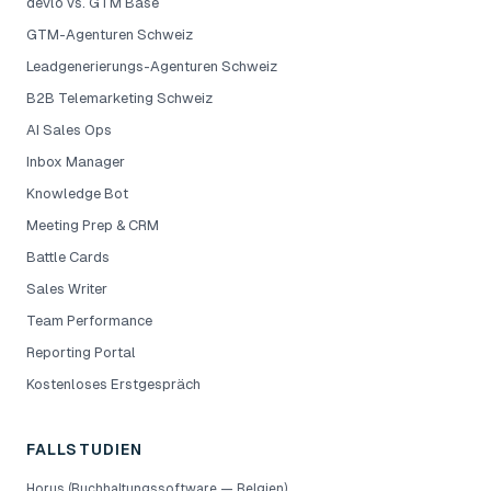
devlo vs. GTM Base
GTM-Agenturen Schweiz
Leadgenerierungs-Agenturen Schweiz
B2B Telemarketing Schweiz
AI Sales Ops
Inbox Manager
Knowledge Bot
Meeting Prep & CRM
Battle Cards
Sales Writer
Team Performance
Reporting Portal
Kostenloses Erstgespräch
FALLSTUDIEN
Horus (Buchhaltungssoftware — Belgien)