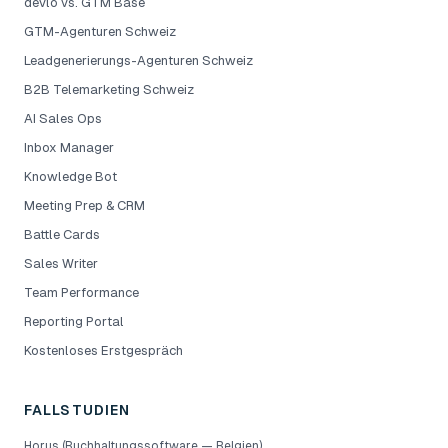
devlo vs. GTM Base
GTM-Agenturen Schweiz
Leadgenerierungs-Agenturen Schweiz
B2B Telemarketing Schweiz
AI Sales Ops
Inbox Manager
Knowledge Bot
Meeting Prep & CRM
Battle Cards
Sales Writer
Team Performance
Reporting Portal
Kostenloses Erstgespräch
FALLSTUDIEN
Horus (Buchhaltungssoftware — Belgien)