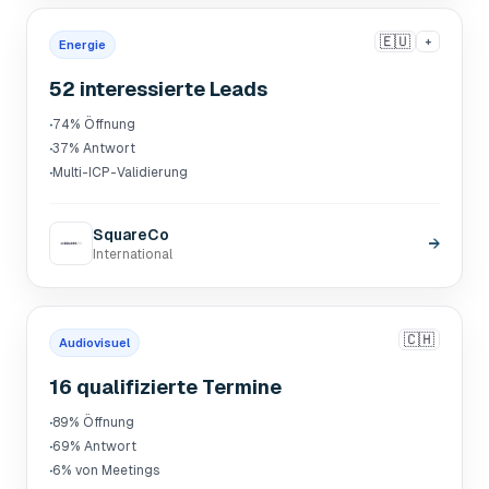
🇪🇺
+
Energie
52 interessierte Leads
·
74% Öffnung
·
37% Antwort
·
Multi-ICP-Validierung
SquareCo
→
International
🇨🇭
Audiovisuel
16 qualifizierte Termine
·
89% Öffnung
·
69% Antwort
·
6% von Meetings