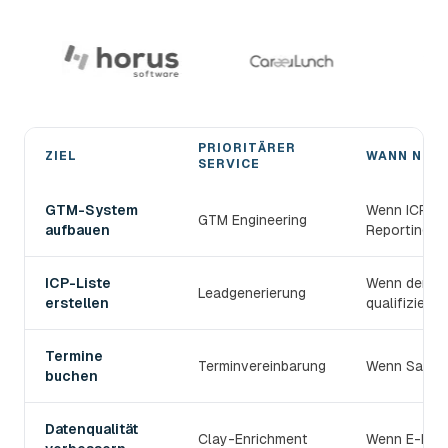
PRIORITÄRER
ZIEL
WANN NUT
SERVICE
Den passenden devlo B2B-Prospecting-Service wählen
GTM-System
Wenn ICP, S
GTM Engineering
aufbauen
Reporting v
ICP-Liste
Wenn der TAM
Leadgenerierung
erstellen
qualifiziert s
Termine
Terminvereinbarung
Wenn Sales 
buchen
Datenqualität
Clay-Enrichment
Wenn E-Mail