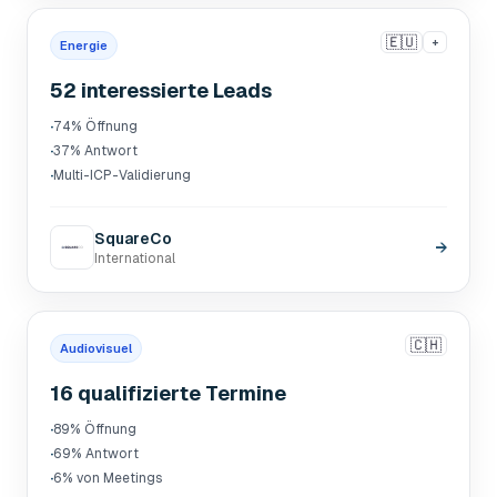
🇪🇺
+
Energie
52 interessierte Leads
·
74% Öffnung
·
37% Antwort
·
Multi-ICP-Validierung
SquareCo
→
International
🇨🇭
Audiovisuel
16 qualifizierte Termine
·
89% Öffnung
·
69% Antwort
·
6% von Meetings