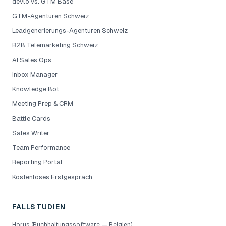
devlo vs. GTM Base
GTM-Agenturen Schweiz
Leadgenerierungs-Agenturen Schweiz
B2B Telemarketing Schweiz
AI Sales Ops
Inbox Manager
Knowledge Bot
Meeting Prep & CRM
Battle Cards
Sales Writer
Team Performance
Reporting Portal
Kostenloses Erstgespräch
FALLSTUDIEN
Horus (Buchhaltungssoftware — Belgien)