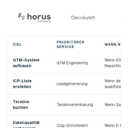
PRIORITÄRER
ZIEL
WANN NUT
SERVICE
Den passenden devlo B2B-Prospecting-Service wählen
GTM-System
Wenn ICP, S
GTM Engineering
aufbauen
Reporting v
ICP-Liste
Wenn der TAM
Leadgenerierung
erstellen
qualifiziert s
Termine
Terminvereinbarung
Wenn Sales 
buchen
Datenqualität
Clay-Enrichment
Wenn E-Mail