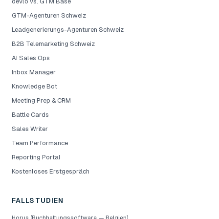
devlo vs. GTM Base
GTM-Agenturen Schweiz
Leadgenerierungs-Agenturen Schweiz
B2B Telemarketing Schweiz
AI Sales Ops
Inbox Manager
Knowledge Bot
Meeting Prep & CRM
Battle Cards
Sales Writer
Team Performance
Reporting Portal
Kostenloses Erstgespräch
FALLSTUDIEN
Horus (Buchhaltungssoftware — Belgien)