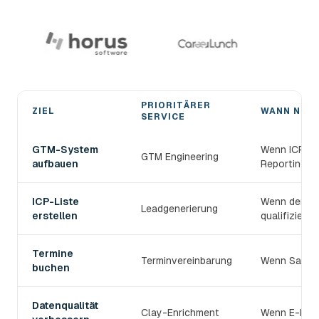
PRIORITÄRER
ZIEL
WANN NUT
SERVICE
Den passenden devlo B2B-Prospecting-Service wählen
GTM-System
Wenn ICP, S
GTM Engineering
aufbauen
Reporting v
ICP-Liste
Wenn der TAM
Leadgenerierung
erstellen
qualifiziert s
Termine
Terminvereinbarung
Wenn Sales 
buchen
Datenqualität
Clay-Enrichment
Wenn E-Mail