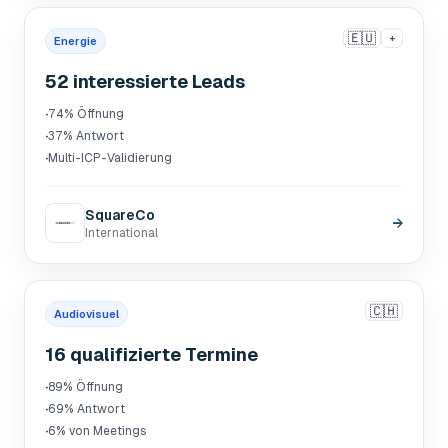
🇪🇺
+
Energie
52 interessierte Leads
·
74% Öffnung
·
37% Antwort
·
Multi-ICP-Validierung
SquareCo
→
International
🇨🇭
Audiovisuel
16 qualifizierte Termine
·
89% Öffnung
·
69% Antwort
·
6% von Meetings