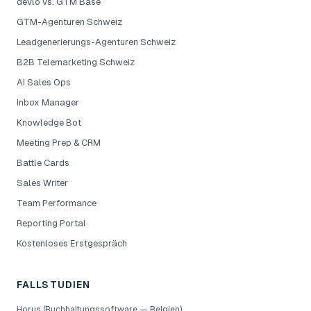
devlo vs. GTM Base
GTM-Agenturen Schweiz
Leadgenerierungs-Agenturen Schweiz
B2B Telemarketing Schweiz
AI Sales Ops
Inbox Manager
Knowledge Bot
Meeting Prep & CRM
Battle Cards
Sales Writer
Team Performance
Reporting Portal
Kostenloses Erstgespräch
FALLSTUDIEN
Horus (Buchhaltungssoftware — Belgien)