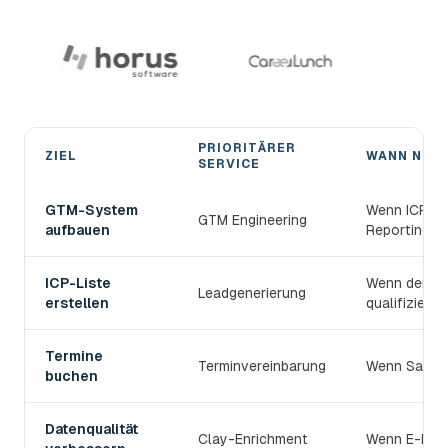
PRIORITÄRER
ZIEL
WANN NUT
SERVICE
Den passenden devlo B2B-Prospecting-Service wählen
GTM-System
Wenn ICP, S
GTM Engineering
aufbauen
Reporting v
ICP-Liste
Wenn der TAM
Leadgenerierung
erstellen
qualifiziert s
Termine
Terminvereinbarung
Wenn Sales 
buchen
Datenqualität
Clay-Enrichment
Wenn E-Mail