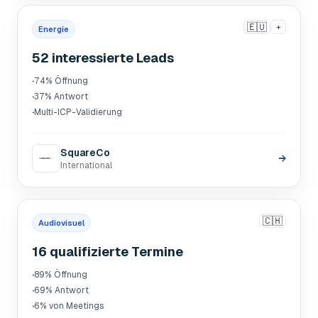
🇪🇺
+
Energie
52 interessierte Leads
·
74% Öffnung
·
37% Antwort
·
Multi-ICP-Validierung
SquareCo
→
International
🇨🇭
Audiovisuel
16 qualifizierte Termine
·
89% Öffnung
·
69% Antwort
·
6% von Meetings