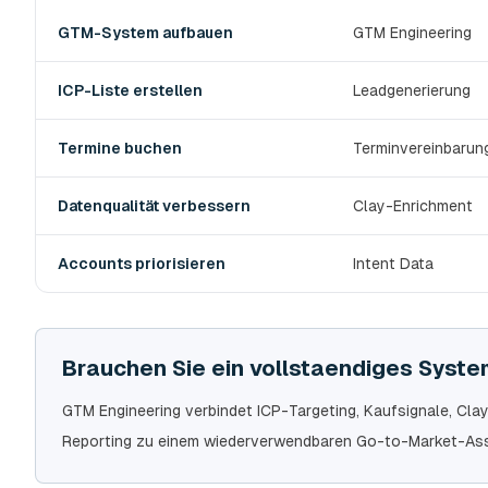
Den passenden devlo B2B-Prospecting-Service wählen
GTM-System aufbauen
GTM Engineering
ICP-Liste erstellen
Leadgenerierung
Termine buchen
Terminvereinbarun
Datenqualität verbessern
Clay-Enrichment
Accounts priorisieren
Intent Data
Brauchen Sie ein vollstaendiges System
GTM Engineering verbindet ICP-Targeting, Kaufsignale, Cl
Reporting zu einem wiederverwendbaren Go-to-Market-Ass