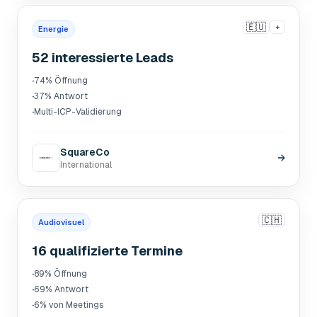
🇪🇺
+
Energie
52 interessierte Leads
·
74% Öffnung
·
37% Antwort
·
Multi-ICP-Validierung
SquareCo
→
International
🇨🇭
Audiovisuel
16 qualifizierte Termine
·
89% Öffnung
·
69% Antwort
·
6% von Meetings