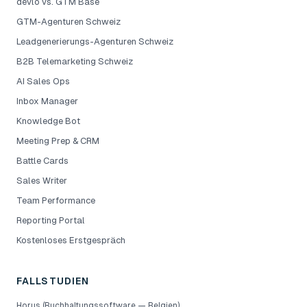
devlo vs. GTM Base
GTM-Agenturen Schweiz
Leadgenerierungs-Agenturen Schweiz
B2B Telemarketing Schweiz
AI Sales Ops
Inbox Manager
Knowledge Bot
Meeting Prep & CRM
Battle Cards
Sales Writer
Team Performance
Reporting Portal
Kostenloses Erstgespräch
FALLSTUDIEN
Horus (Buchhaltungssoftware — Belgien)