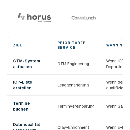
PRIORITÄRER
ZIEL
WANN NUT
SERVICE
Den passenden devlo B2B-Prospecting-Service wählen
GTM-System
Wenn ICP, S
GTM Engineering
aufbauen
Reporting v
ICP-Liste
Wenn der TAM
Leadgenerierung
erstellen
qualifiziert s
Termine
Terminvereinbarung
Wenn Sales 
buchen
Datenqualität
Clay-Enrichment
Wenn E-Mail