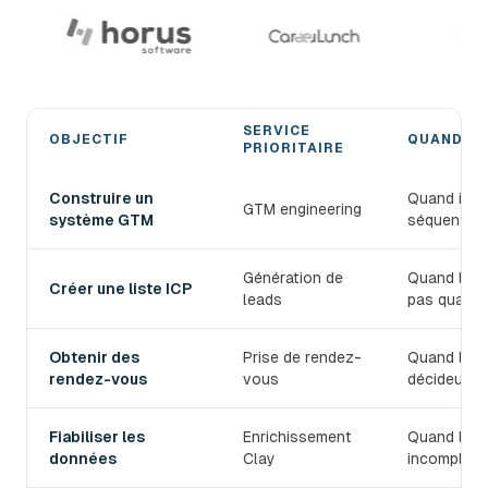
SERVICE
OBJECTIF
QUAND L'
PRIORITAIRE
Choisir le bon service de prospection B2B devlo
Construire un
Quand il fa
GTM engineering
système GTM
séquences,
Génération de
Quand le T
Créer une liste ICP
leads
pas qualifi
Obtenir des
Prise de rendez-
Quand l'équ
rendez-vous
vous
décideurs.
Fiabiliser les
Enrichissement
Quand les 
données
Clay
incomplets