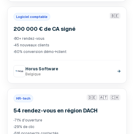
🇧🇪
Logiciel comptable
200 000 € de CA signé
·
80+ rendez-vous
·
45 nouveaux clients
·
60% conversion démo→client
Horus Software
→
Belgique
🇩🇪
🇦🇹
🇨🇭
HR-tech
54 rendez-vous en région DACH
·
71% d'ouverture
·
29% de clic
·
516 prospects contactés