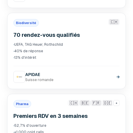
🇨🇭
Biodiversité
70 rendez-vous qualifiés
·
UEFA, TAG Heuer, Rothschild
·
40% de réponse
·
13% d'intérêt
APIDAE
→
Suisse romande
🇨🇭
🇧🇪
🇫🇷
🇩🇪
+
Pharma
Premiers RDV en 3 semaines
·
52,7% d'ouverture
·
+1 000 cold calls