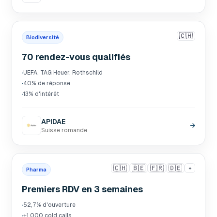
🇨🇭
Biodiversité
70 rendez-vous qualifiés
·
UEFA, TAG Heuer, Rothschild
·
40% de réponse
·
13% d'intérêt
APIDAE
→
Suisse romande
🇨🇭
🇧🇪
🇫🇷
🇩🇪
+
Pharma
Premiers RDV en 3 semaines
·
52,7% d'ouverture
·
+1 000 cold calls