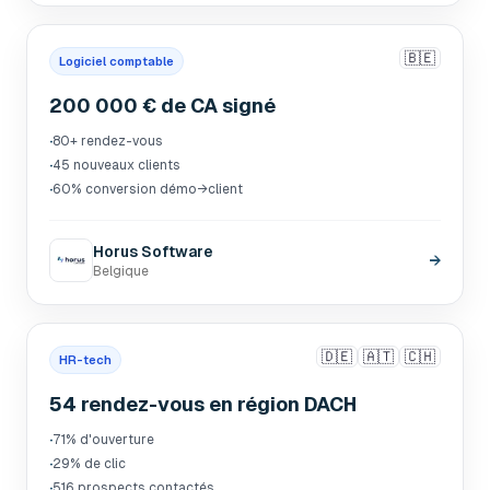
🇧🇪
Logiciel comptable
200 000 € de CA signé
·
80+ rendez-vous
·
45 nouveaux clients
·
60% conversion démo→client
Horus Software
→
Belgique
🇩🇪
🇦🇹
🇨🇭
HR-tech
54 rendez-vous en région DACH
·
71% d'ouverture
·
29% de clic
·
516 prospects contactés