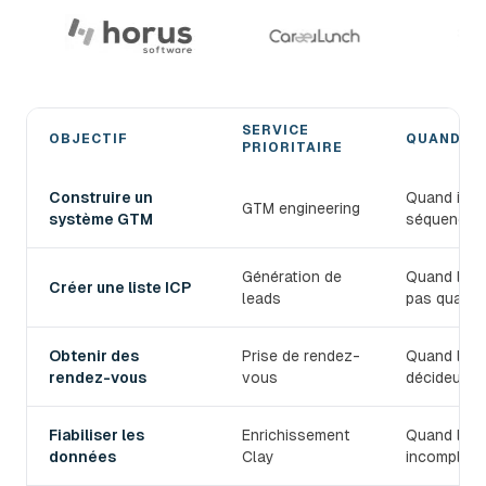
SERVICE
OBJECTIF
QUAND L'
PRIORITAIRE
Choisir le bon service de prospection B2B devlo
Construire un
Quand il fa
GTM engineering
système GTM
séquences,
Génération de
Quand le T
Créer une liste ICP
leads
pas qualifi
Obtenir des
Prise de rendez-
Quand l'équ
rendez-vous
vous
décideurs.
Fiabiliser les
Enrichissement
Quand les 
données
Clay
incomplets