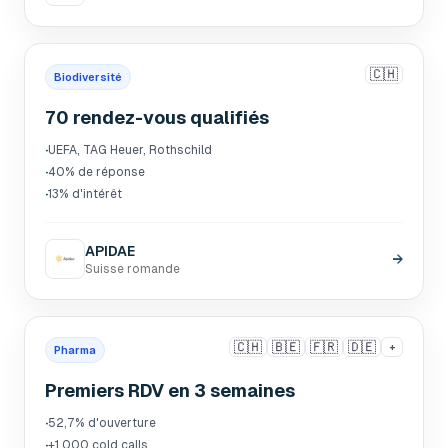
🇨🇭
Biodiversité
70 rendez-vous qualifiés
·
UEFA, TAG Heuer, Rothschild
·
40% de réponse
·
13% d'intérêt
APIDAE
→
Suisse romande
🇨🇭
🇧🇪
🇫🇷
🇩🇪
+
Pharma
Premiers RDV en 3 semaines
·
52,7% d'ouverture
·
+1 000 cold calls