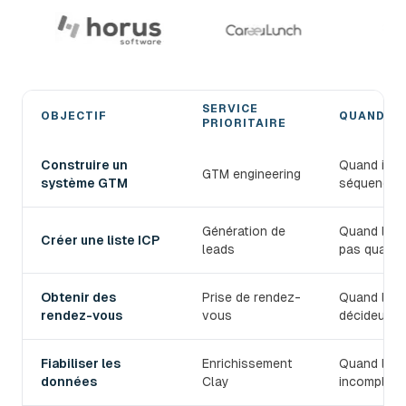
SERVICE
OBJECTIF
QUAND L'
PRIORITAIRE
Choisir le bon service de prospection B2B devlo
Construire un
Quand il fa
GTM engineering
système GTM
séquences,
Génération de
Quand le T
Créer une liste ICP
leads
pas qualifi
Obtenir des
Prise de rendez-
Quand l'équ
rendez-vous
vous
décideurs.
Fiabiliser les
Enrichissement
Quand les 
données
Clay
incomplets