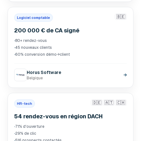
🇧🇪
Logiciel comptable
200 000 € de CA signé
·
80+ rendez-vous
·
45 nouveaux clients
·
60% conversion démo→client
Horus Software
→
Belgique
🇩🇪
🇦🇹
🇨🇭
HR-tech
54 rendez-vous en région DACH
·
71% d'ouverture
·
29% de clic
·
516 prospects contactés