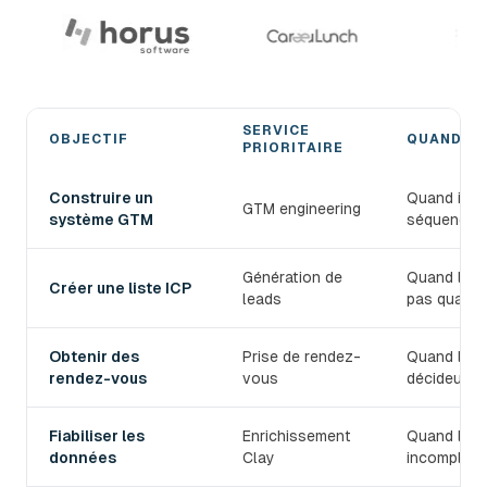
SERVICE
OBJECTIF
QUAND L'
PRIORITAIRE
Choisir le bon service de prospection B2B devlo
Construire un
Quand il fa
GTM engineering
système GTM
séquences,
Génération de
Quand le T
Créer une liste ICP
leads
pas qualifi
Obtenir des
Prise de rendez-
Quand l'équ
rendez-vous
vous
décideurs.
Fiabiliser les
Enrichissement
Quand les 
données
Clay
incomplets