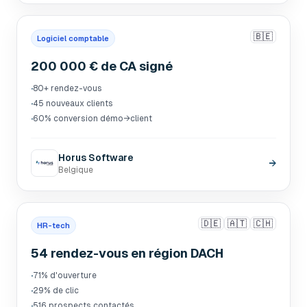
🇧🇪
Logiciel comptable
200 000 € de CA signé
·
80+ rendez-vous
·
45 nouveaux clients
·
60% conversion démo→client
Horus Software
→
Belgique
🇩🇪
🇦🇹
🇨🇭
HR-tech
54 rendez-vous en région DACH
·
71% d'ouverture
·
29% de clic
·
516 prospects contactés