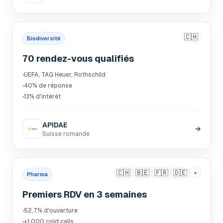
🇨🇭
Biodiversité
70 rendez-vous qualifiés
·
UEFA, TAG Heuer, Rothschild
·
40% de réponse
·
13% d'intérêt
APIDAE
→
Suisse romande
🇨🇭
🇧🇪
🇫🇷
🇩🇪
+
Pharma
Premiers RDV en 3 semaines
·
52,7% d'ouverture
·
+1 000 cold calls