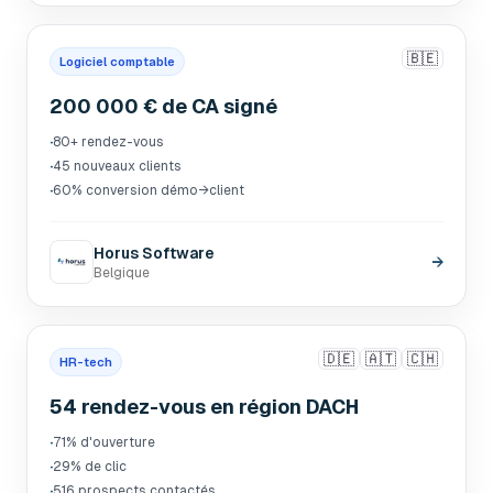
🇧🇪
Logiciel comptable
200 000 € de CA signé
·
80+ rendez-vous
·
45 nouveaux clients
·
60% conversion démo→client
Horus Software
→
Belgique
🇩🇪
🇦🇹
🇨🇭
HR-tech
54 rendez-vous en région DACH
·
71% d'ouverture
·
29% de clic
·
516 prospects contactés