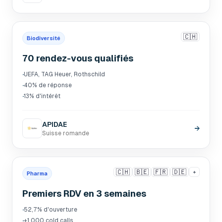
🇨🇭
Biodiversité
70 rendez-vous qualifiés
·
UEFA, TAG Heuer, Rothschild
·
40% de réponse
·
13% d'intérêt
APIDAE
→
Suisse romande
🇨🇭
🇧🇪
🇫🇷
🇩🇪
+
Pharma
Premiers RDV en 3 semaines
·
52,7% d'ouverture
·
+1 000 cold calls